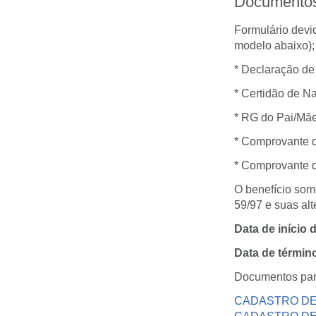
Documentos
Formulário devi
modelo abaixo);
* Declaração de 
* Certidão de N
* RG do Pai/Mãe
* Comprovante d
* Comprovante d
O benefício som
59/97 e suas alt
Data de início 
Data de términ
Documentos par
CADASTRO DE