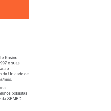
l e Ensino
1997
e suas
ara o
os da Unidade de
ns/mês.
ar a
alunos bolsistas
de da SEMED.