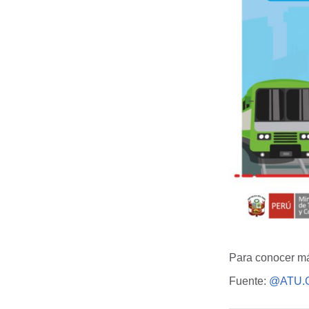
Para conocer más
Fuente:
@ATU.G