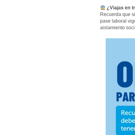
¿Viajas en t
Recuerda que si 
pase laboral vig
aislamiento soc