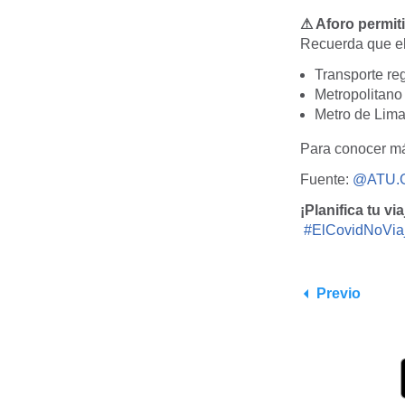
⚠ Aforo permit
Recuerda que el 
Transporte re
Metropolitano
Metro de Lima
Para conocer más
Fuente:
@ATU.G
¡Planifica tu vi
#ElCovidNoVia
Previo