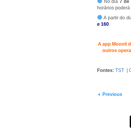
No dia
7 de
horários poderá 
A partir do d
e
160
.
A app Moovit d
outros opera
Fontes:
TST
|
Previous