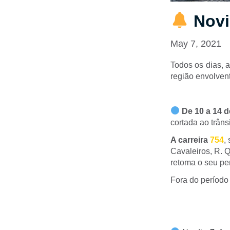
Novi
May 7, 2021
Todos os dias, 
região envolvent
De 10 a 14 
cortada ao trânsi
A carreira
754
,
Cavaleiros, R. Q
retoma o seu pe
Fora do período 