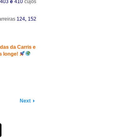
403
e
410
cujos
arreiras
124
,
152
das da Carris e
s longe!
Next