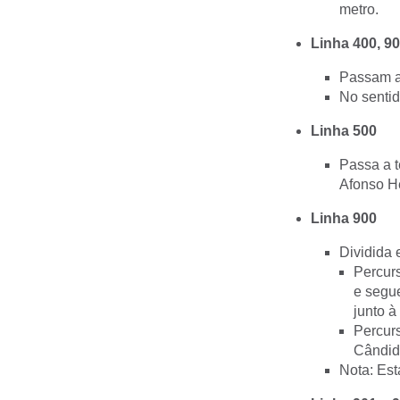
metro.
Linha 400, 90
Passam a 
No senti
Linha 500
Passa a t
Afonso H
Linha 900
Dividida 
Percurs
e segue
junto à
Percurs
Cândid
Nota: Est