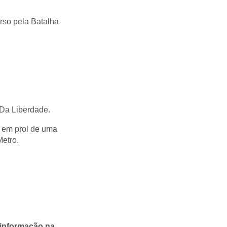
rso pela Batalha
 Da Liberdade.
 em prol de uma
Metro.
 informação na