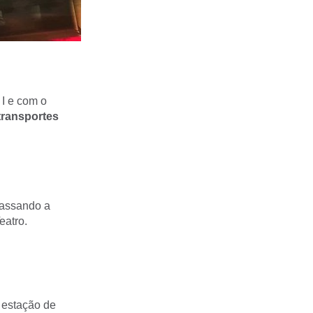
 I e com o
transportes
passando a
eatro.
à estação de