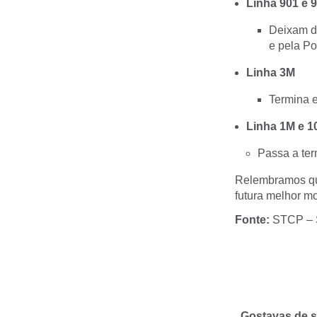
Linha 901 e 
Deixam de
e pela Po
Linha 3M
Termina e
Linha 1M e 
Passa a ter
Relembramos que
futura melhor m
Fonte:
STCP – S
Gostavas de s