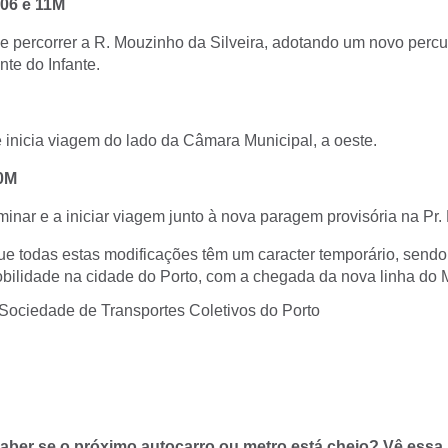
906 e 11M
 percorrer a R. Mouzinho da Silveira, adotando um novo percu
nte do Infante.
 inicia viagem do lado da Câmara Municipal, a oeste.
10M
minar e a iniciar viagem junto à nova paragem provisória na Pr.
 todas estas modificações têm um caracter temporário, sendo
obilidade na cidade do Porto, com a chegada da nova linha do 
ociedade de Transportes Coletivos do Porto
aber se o próximo autocarro ou metro está cheio? Vê essa