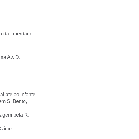
 da Liberdade.
 na Av. D.
al até ao infante
em S. Bento,
viagem pela R.
Ovídio.