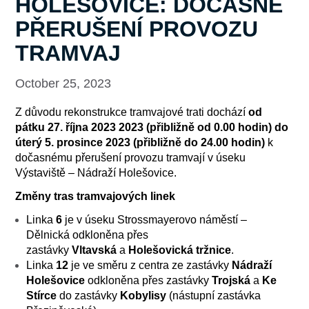
HOLEŠOVICE: DOČASNÉ
PŘERUŠENÍ PROVOZU
TRAMVAJ
October 25, 2023
Z důvodu rekonstrukce tramvajové trati dochází
od
pátku 27. října 2023 2023 (přibližně od 0.00 hodin) do
úterý 5. prosince 2023 (přibližně do 24.00 hodin)
k
dočasnému přerušení provozu tramvají v úseku
Výstaviště – Nádraží Holešovice.
Změny tras tramvajových linek
Linka
6
je v úseku
Strossmayerovo náměstí –
Dělnická
odkloněna přes
zastávky
Vltavská
a
Holešovická tržnice
.
Linka
12
je ve směru z centra ze zastávky
Nádraží
Holešovice
odkloněna přes zastávky
Trojská
a
Ke
Stírce
do zastávky
Kobylisy
(nástupní zastávka