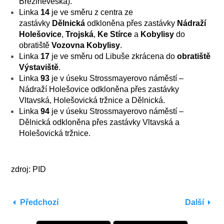
Březiněveská).
Linka
14
je ve směru z centra ze
zastávky
Dělnická
odkloněna přes zastávky
Nádraží
Holešovice
,
Trojská
,
Ke Stírce
a
Kobylisy
do
obratiště
Vozovna Kobylisy
.
Linka
17
je ve směru od Libuše zkrácena do
obratiště
Výstaviště
.
Linka
93
je v úseku
Strossmayerovo náměstí –
Nádraží Holešovice
odkloněna přes zastávky
Vltavská, Holešovická tržnice a Dělnická.
Linka
94
je v úseku
Strossmayerovo náměstí –
Dělnická
odkloněna přes zastávky Vltavská a
Holešovická tržnice.
zdroj: PID
Předchozí
Další