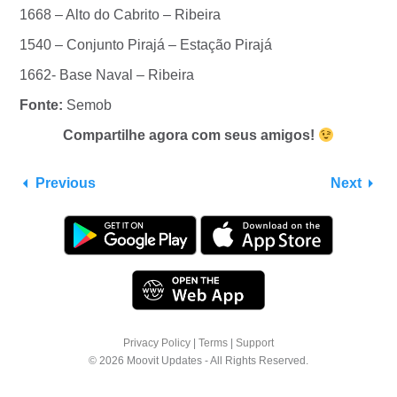
1668 – Alto do Cabrito – Ribeira
1540 – Conjunto Pirajá – Estação Pirajá
1662- Base Naval – Ribeira
Fonte:
Semob
Compartilhe agora com seus amigos!
Previous
Next
Privacy Policy
|
Terms
|
Support
© 2026 Moovit Updates - All Rights Reserved.