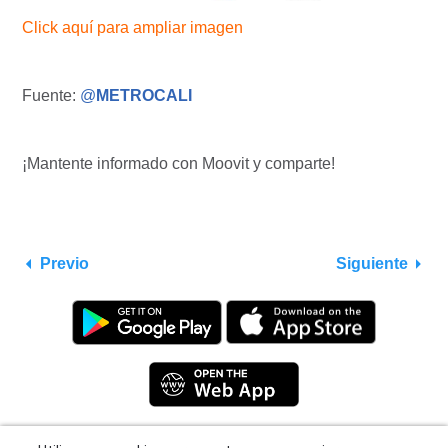
Click aquí para ampliar imagen
Fuente:
@
METROCALI
¡Mantente informado con Moovit y comparte!
Previo
Siguiente
Utilizamos cookies para que tengas una mejor
experiencia de navegación. Consulta
política de
Privacy Policy
|
Terms
|
Support