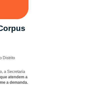
 Corpus
o Distrito
o, a Secretaria
s que atendem a
orme a demanda.