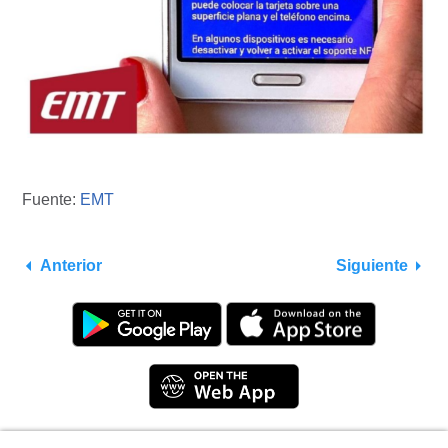
Fuente:
EMT
Anterior
Siguiente
Utilizamos cookies para que tengas una mejor
experiencia de navegación. Consulta
política de
Privacy Policy
|
Terms
|
Support