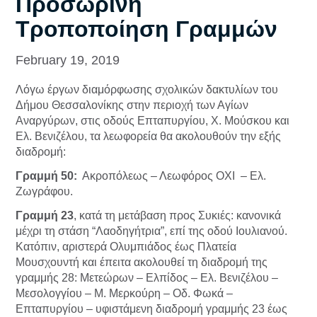
Προσωρινή
Τροποποίηση Γραμμών
February 19, 2019
Λόγω έργων διαμόρφωσης σχολικών δακτυλίων του
Δήμου Θεσσαλονίκης στην περιοχή των Αγίων
Αναργύρων, στις οδούς Επταπυργίου, Χ. Μούσκου και
Ελ. Βενιζέλου, τα λεωφορεία θα ακολουθούν την εξής
διαδρομή:
Γραμμή 50:
Ακροπόλεως – Λεωφόρος ΟΧΙ – Ελ.
Ζωγράφου.
Γραμμή 23
, κατά τη μετάβαση προς Συκιές: κανονικά
μέχρι τη στάση “Λαοδηγήτρια”, επί της οδού Ιουλιανού.
Κατόπιν, αριστερά Ολυμπιάδος έως Πλατεία
Μουσχουντή και έπειτα ακολουθεί τη διαδρομή της
γραμμής 28: Μετεώρων – Ελπίδος – Ελ. Βενιζέλου –
Μεσολογγίου – Μ. Μερκούρη – Οδ. Φωκά –
Επταπυργίου – υφιστάμενη διαδρομή γραμμής 23 έως