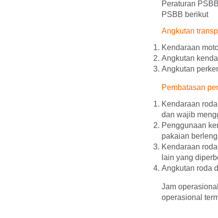
Peraturan PSBB
PSBB berikut
Angkutan transp
Kendaraan motor
Angkutan kenda
Angkutan perke
Pembatasan pen
Kendaraan roda
dan wajib meng
Penggunaan kend
pakaian berlen
Kendaraan roda 
lain yang dipe
Angkutan roda d
Jam operasional
operasional ter