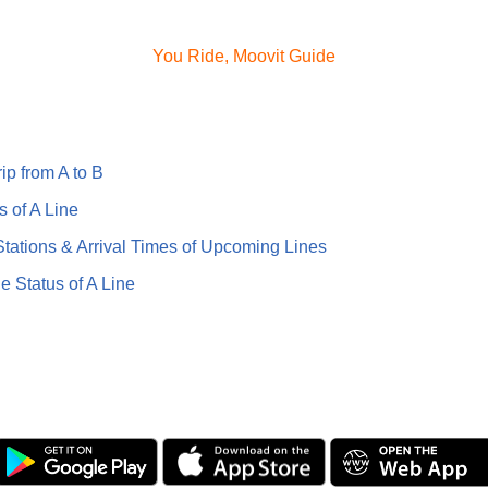
You Ride, Moovit Guide
ip from A to B
s of A Line
ations & Arrival Times of Upcoming Lines
e Status of A Line