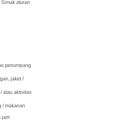
 Simak aturan
tas penumpang
n, jaket /
atau aktivitas
g / makanan
 jam