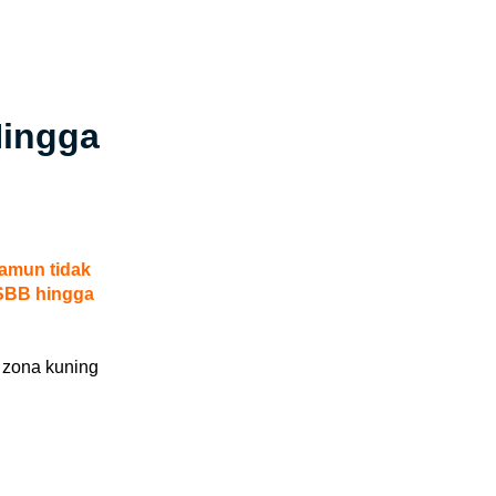
Hingga
namun tidak
SBB hingga
 zona kuning