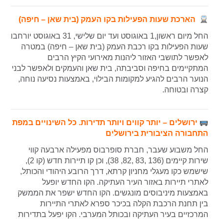
הארכת שעות הפעילות בקו העמק (בית שאן – חיפה)
החל מיום ראשון,1 באוגוסט ועד יום שלישי, 31 באוגוסט יורחבו
שעות הפעילות בקו רכבת העמק (בית שאן – חיפה) במטרה
לאפשר לתושבי האזור ליהנות מאירועי הקיץ הרבים
המתקיימים בחיפה וסביבתה, בית שאן והעמקים ולאפשר לבני
הנוער הרבים להגיע למקומות הבילוי, באמצעות נסיעה נוחה,
קצרה ובטוחה.
ירושלים – יותר קווים ויותר תדירות. כל השינויים במפת
התחבורה הציבורית בירושלים
החל משבוע שעבר, חברת סופרבוס מפעילה ארבעה קווי
שירות קיימים (136 ,83 ,82, 38), וכן קו תיירות חדש (קו 2),
שישמש כקו מעגלי מחניון קרתא, דרך הרובע היהודי והכותל,
לאתרי תיירות באזור העיר העתיקה. הקו החדש יופעל
באמצעות מיניבוסים מונגשים. הקו החדש ישפר את הממשק
בין תחנת הרכבת הקלה בכיכר ספרא לאתרי התיירות
המרכזיים בעיר העתיקה ובכותל המערבי. הקו יפעל בתדירות