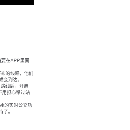
需要在APP里面
搭乘的线路，他们
候会到达。
索路线后，开启
不用担心错过站
it的实时公交功
待了。