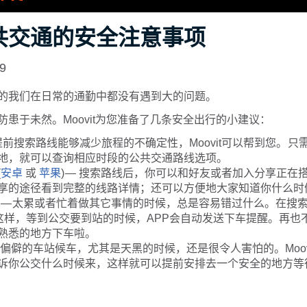
共交通的安全注意事项
19
的我们在日常的通勤中都没有遇到大的问题。
防患于未然。Moovit为您准备了几条安全出行的小建议：
提前搜索路线能够减少旅程的不确定性，Moovit可以帮到您。 只
地，就可以查询相应时段的公共交通路线选项。
(
安卓
或
苹果
) — 搜索路线后，你可以和好友或者加入分享正在
享的途径看到完整的线路详情；还可以方便地大家知道你什么时
— 太累或者忙着做其它事情的时候，总是容易错过什么。在搜
；这样，等到公交要到站的时候，APP会自动发送下车提醒。再也
熟悉的地方下车啦。
在偏僻的车站候车，尤其是天黑的时候，还是很令人害怕的。Moov
诉你公交什么时候来，这样就可以提前安排去一个安全的地方等