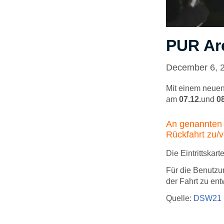
PUR Ar
December 6, 
Mit einem neuen
am
07.12.
und
0
An genannten T
Rückfahrt zu/v
Die Eintrittskar
Für die Benutzun
der Fahrt zu en
Quelle:
DSW21