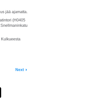
s jää ajamatta.
atintori (H0405
a Snellmaninkatu
. Kulkueesta
Next