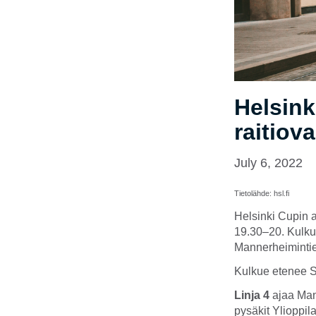
Helsink
raitiova
July 6, 2022
Tietolähde: hsl.fi
Helsinki Cupin av
19.30–20. Kulkue
Mannerheimintien
Kulkue etenee Se
Linja 4
ajaa Man
pysäkit Ylioppil