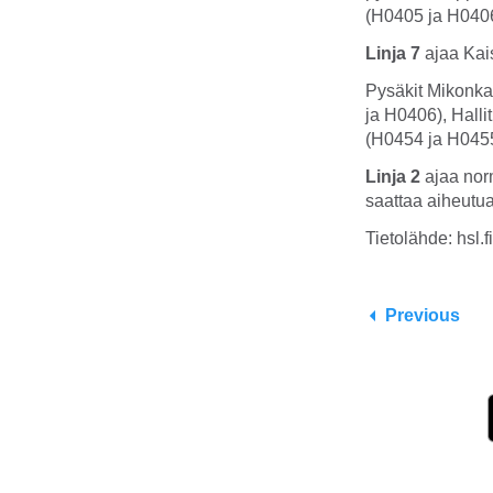
(H0405 ja H0406
Linja 7
ajaa Kai
Pysäkit Mikonka
ja H0406), Hall
(H0454 ja H0455
Linja 2
ajaa norm
saattaa aiheutua 
Tietolähde: hsl.fi
Previous