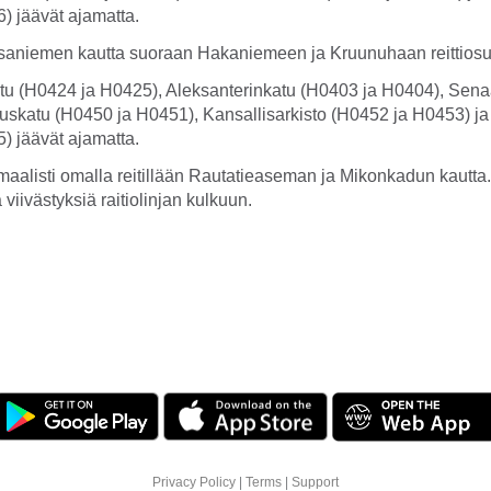
) jäävät ajamatta.
saniemen kautta suoraan Hakaniemeen ja Kruunuhaan reittiosuu
tu (H0424 ja H0425), Aleksanterinkatu (H0403 ja H0404), Sena
ituskatu (H0450 ja H0451), Kansallisarkisto (H0452 ja H0453) j
) jäävät ajamatta.
aalisti omalla reitillään Rautatieaseman ja Mikonkadun kautta
viivästyksiä raitiolinjan kulkuun.
Privacy Policy
|
Terms
|
Support