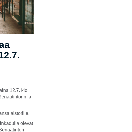
taa
12.7.
aina 12.7. klo
Senaatintorin ja
nsalaistorille.
inkadulla olevat
Senaatintori