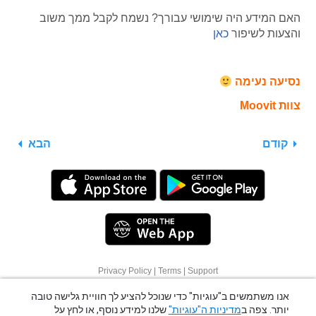
האם המידע היה שימושי עבורך? נשמח לקבל ממך משוב
והצעות לשיפור
כאן
נסיעה נעימה
צוות Moovit
קודם
הבא
Privacy Policy
|
Terms
|
Support
אנו משתמשים ב"עוגיות" כדי שנוכל להציע לך חוויית גלישה טובה
© 2026 Moovit Updates - All Rights Reserved.
יותר. צפה ב
מדיניות ה"עוגיות"
שלנו למידע נוסף, או לחץ על
"אפשרויות נוספות" כדי לגלות איך לשנות את ההגדרות שלך.