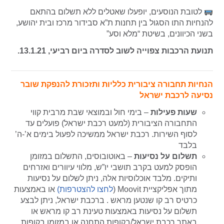
לטובת הנוסעים, יופעלו שאטלים ללא תשלום בהתאם
להנחיות התו הסגול בין תחנות ת”א סבידור מרכז ובית יהושע,
בשני הכיוונים, בשיטת “מלא וסע”
תנועת הרכבות צפוייה לשוב לסדרה ביום רביעי, 13.1.21.
הנחיות תחבורה ציבורית כלליות ותזכורת להנפקת שובר
נסיעה לרכבת ישראל
שעות פעילות
– בימי חול ובמוצאי שבת מרבית קווי
התחבורה הציבורית (למעט רכבת ישראל) פועלים עד
לסוף השירות. רכבת ישראל ממשיכה לפעול בימים א’-ה’
בלבד
תשלום על נסיעות
– באוטובוסים, התשלום במזומן
הופסק למעט בקרב תושבי יו”ש, מלווי עיוורים ואזרחים
ותיקים. מלבד אוכלוסיות אלה, ניתן לשלום על נסיעות
מתוך אפליקציית Moovit (
לחצו להצטרפות)
או
באמצעות
כרטיס רב קו שנטען מראש . ברכבת ישראל, ניתן לבצע
תשלום על נסיעות באמצעות טעינת רב קו מראש או
באתר רכבת ישראל/בקופות התחנה או במזומן בקופות