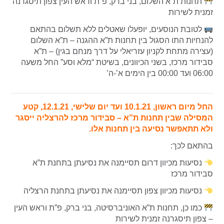
תחנות ת”א השלום, בני ברק, פ”ת וראש העין צפון תיסגרנה
זמנית לשירות
לטובת הנוסעים, יופעלו שאטלים ללא תשלום בהתאם
להנחיות התו הסגול בין תחנות ת”א ההגנה – ת”א השלום
(עצירה מתחת לקניון עזריאלי על דרך מנחם בגין) – ת”א
סבידור מרכז, בשני הכיוונים, בשיטת “מלא וסע” החל משעה
06:00 ועד 00:00 בין הימים א’-ה’
החל מיום ראשון, 10.1.21 ועד יום שלישי, 12.1.21,
קטע
המסילה שבין תחנות ת”א – סבידור מרכז להרצליה ייסגר
ולא תתאפשר נסיעה בין תחנות אלו.
בהתאם לכך:
נסיעות מכיוון דרום תסיימנה את נסיעתן בתחנת ת”א
סבידור מרכז
נסיעות מכיוון צפון תסיימנה את נסיעתן בתחנת הרצליה
כמו כן, תחנות ת”א האוניברסיטה, בני ברק, פ”ת וראש העין
– צפון תיסגרנה זמנית לשירות