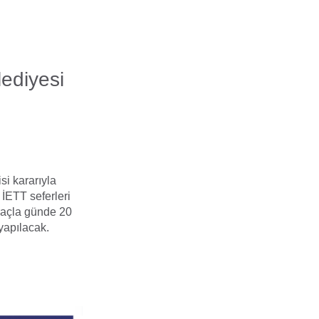
ediyesi
i kararıyla
İETT seferleri
raçla günde 20
yapılacak.