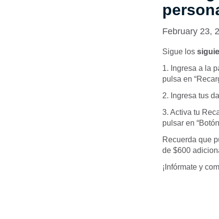
persona
February 23, 
Sigue los
sigui
1. Ingresa a la
pulsa en “Recar
2. Ingresa tus da
3. Activa tu Rec
pulsar en “Botó
Recuerda que pu
de $600 adicion
¡Infórmate y com