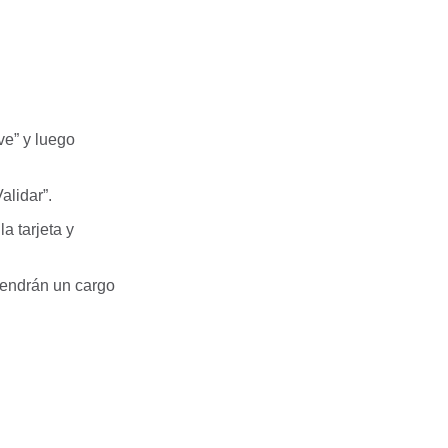
ve” y luego
alidar”.
a tarjeta y
tendrán un cargo