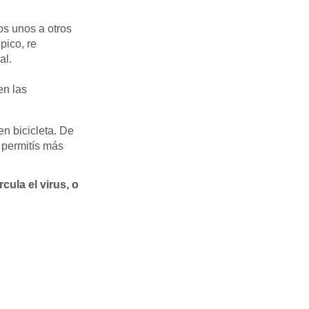
os unos a otros
pico, re
al.
en las
n bicicleta. De
 permitís más
ula el virus, o