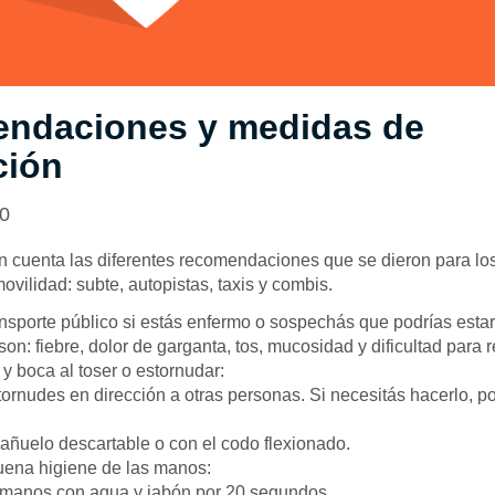
ndaciones y medidas de
ción
20
n cuenta las diferentes recomendaciones que se dieron para l
movilidad: subte, autopistas, taxis y combis.
ansporte público si estás enfermo o sospechás que podrías estar
on: fiebre, dolor de garganta, tos, mucosidad y dificultad para r
 y boca al toser o estornudar:
ornudes en dirección a otras personas. Si necesitás hacerlo, po
añuelo descartable o con el codo flexionado.
ena higiene de las manos:
 manos con agua y jabón por 20 segundos.