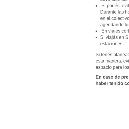
Si podés, evit
Durante las h
en el colectiv
agendando tus
En viajes cort
Si viajás en S
estaciones.
Si tenés planead
esta manera, evi
espacio para los
En caso de pres
haber tenido co