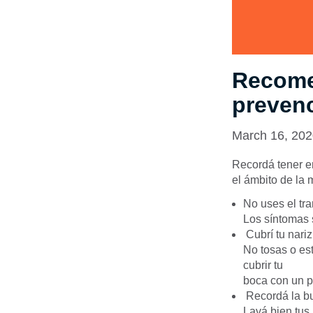
Recome
preven
March 16, 20
Recordá tener e
el ámbito de la 
No uses el tr
Los síntomas s
Cubrí tu nariz
No tosas o est
cubrir tu
boca con un p
Recordá la bu
Lavá bien tus