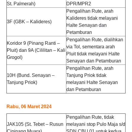
St. Palmerah)
DPR/MPR2
Pengalihan Rute, arah
Kalideres tidak melayani
3F (GBK – Kalideres)
Halte Senayan dan
Petamburan
Pengalihan Rute, dialihkan
Koridor 9 (Pinang Ranti –
via Tol, sementara arah
Pluit) dan 9A (Cililitan – Kali
Pluit tidak melayani Halte
Grogol)
Senayan dan Petamburan
Pengalihan Rute, arah
10H (Bund. Senayan –
Tanjung Priok tidak
Tanjung Priok)
melayani Halte Senayan
dan Petamburan
Rabu, 06 Maret 2024
Pengalihan Rute, tidak
JAK105 (St. Tebet – Rusun
melayani stop Pulo Maja s/d
Cipinang Muara)
SDN CBU 01 untuk kedua