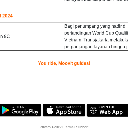
t 2024
Bagi penumpang yang hadir di
pertandingan World Cup Qualifi
an 9C
Vietnam, Transjakarta melakuk
perpanjangan layanan hingga 
You ride, Moovit guides!
Privacy Policy
|
Terms
|
Support