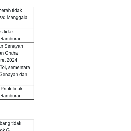
merah tidak
s/d Manggala
s tidak
Petamburan
an Senayan
an Graha
ret 2024
 Tol, sementara
e Senayan dan
Priok tidak
Petamburan
bang tidak
lok G