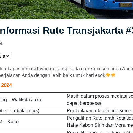
nformasi Rute Transjakarta #
24
ah rekap informasi layanan transjakarta dari kami sehingga And
rjalanan Anda dengan lebih baik untuk hari esok
t 2024
Masih dalam proses mediasi s
ng – Walikota Jakut
dapat beroperasi
be – Lebak Bulus)
Pembukaan rute ditunda semen
Pengalihan Rute, arah Kota tid
M – Kota)
Halte Kebon Sirih dan Monume
Pengalihan Rute, arah Pulo Ga