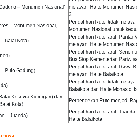
o Gadung – Monumen Nasional)
melayani Halte Monumen Nasio
2
Pengalihan Rute, tidak melayan
deres – Monumen Nasional)
Monumen Nasional untuk kedu
Pengalihan Rute, arah Pantai M
 – Balai Kota)
melayani Halte Monumen Nasi
Pengalihan Rute, arah Senen t
enen)
Bus Stop Kementerian Pariwisa
Pengalihan Rute, arah Rawa B
– Pulo Gadung)
melayani Halte Balaikota
Pengalihan Rute, tidak melayan
nda)
Balaikota dan Halte Monas di 
alai Kota via Kuningan) dan
Perpendekan Rute menjadi Rag
alai Kota)
Pengalihan Rute, arah Juanda 
an – Juanda)
Halte Balaikota
et 2024