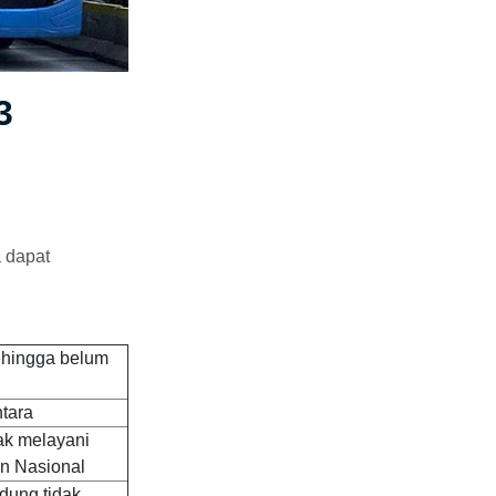
3
a dapat
ehingga belum
tara
ak melayani
n Nasional
dung tidak