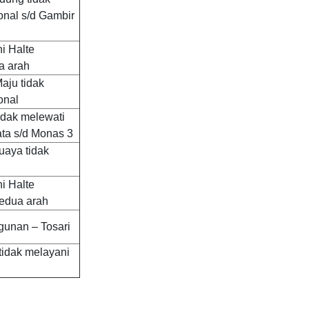
nal s/d Gambir
i Halte
a arah
aju tidak
onal
idak melewati
ta s/d Monas 3
uaya tidak
i Halte
kedua arah
unan – Tosari
tidak melayani