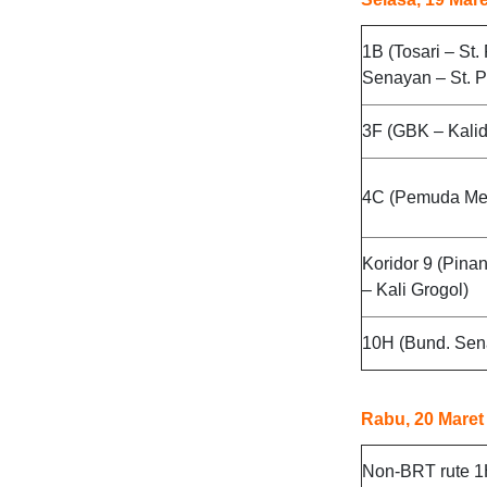
1B (Tosari – St
Senayan – St. 
3F (GBK – Kalid
4C (Pemuda Me
Koridor 9 (Pinang
– Kali Grogol)
10H (Bund. Sen
Rabu, 20 Maret
Non-BRT rute 1