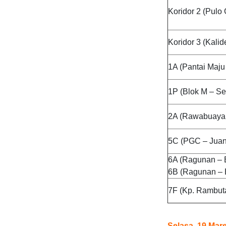
Koridor 2 (Pul
Koridor 3 (Kali
1A (Pantai Maju
1P (Blok M – S
2A (Rawabuaya 
5C (PGC – Jua
6A (Ragunan – B
6B (Ragunan – B
7F (Kp. Rambut
Selasa, 19 Mar