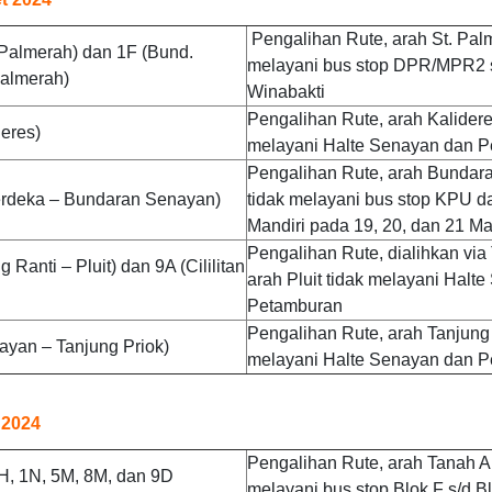
Pengalihan Rute, arah St. Pal
. Palmerah) dan 1F (Bund.
melayani bus stop DPR/MPR2 
Palmerah)
Winabakti
Pengalihan Rute, arah Kalidere
eres)
melayani Halte Senayan dan 
Pengalihan Rute, arah Bundar
rdeka – Bundaran Senayan)
tidak melayani bus stop KPU d
Mandiri
pada 19, 20, dan 21 Ma
Pengalihan Rute, dialihkan via
 Ranti – Pluit) dan 9A (Cililitan
arah Pluit tidak melayani Halt
Petamburan
Pengalihan Rute, arah Tanjung 
ayan – Tanjung Priok)
melayani Halte Senayan dan 
 2024
Pengalihan Rute, arah Tanah A
H, 1N, 5M, 8M, dan 9D
melayani bus stop Blok F s/d B