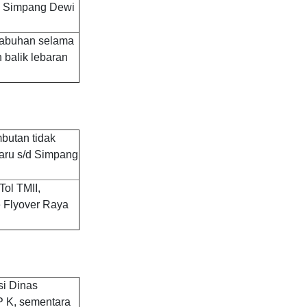
op Simpang Dewi
labuhan selama
n balik lebaran
butan tidak
aru s/d Simpang
Tol TMII,
e Flyover Raya
si Dinas
P K, sementara