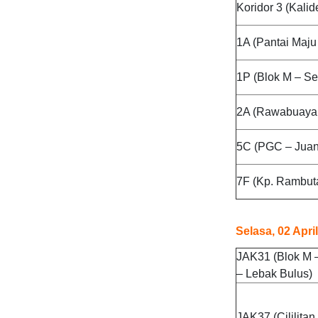
Koridor 3 (Kali
1A (Pantai Maju
1P (Blok M – S
2A (Rawabuaya 
5C (PGC – Jua
7F (Kp. Rambut
Selasa, 02 Apri
JAK31 (Blok M 
– Lebak Bulus)
JAK37 (Cililita