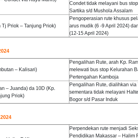
Condet tidak melayani bus st
Sartika s/d Mushola Assalam
Pengoperasian rute khusus pe
Tj Priok – Tanjung Priok)
arus mudik (6 -9 April 2024) da
(12-15 April 2024)
2024
Pengalihan Rute, arah Kp. Ram
utan – Kalisari)
melewati bus stop Kelurahan B
Pertengahan Kamboja
Pengalihan Rute, dialihkan via 
an – Juanda) da 10D (Kp.
sementara tidak melayani Halt
jung Priok)
Bogor s/d Pasar Induk
 2024
Perpendekan rute menjadi Sek
Pendidikan Makassar – Halim 