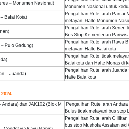
deres – Monumen Nasional)
Monumen Nasional untuk kedu
Pengalihan Rute, arah Pantai M
 – Balai Kota)
melayani Halte Monumen Nasi
Pengalihan Rute, arah Senen t
enen)
Bus Stop Kementerian Pariwisa
Pengalihan Rute, arah Rawa B
– Pulo Gadung)
melayani Halte Balaikota
Pengalihan Rute, tidak melayan
nda)
Balaikota dan Halte Monas di 
Pengalihan Rute, arah Juanda 
an – Juanda)
Halte Balaikota
l 2024
– Andara) dan JAK102 (Blok M
Pengalihan Rute, arah Andara
Bulus tidak melayani bus stop 
Pengalihan Rute, arah Cililitan
bus stop Mushola Assalam s/d 
n – Condet via Kayu Manis)