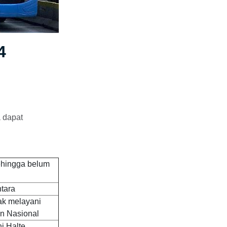
4
a dapat
ehingga belum
tara
ak melayani
n Nasional
i Halte