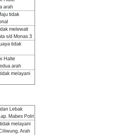
a arah
aju tidak
onal
idak melewati
ta s/d Monas 3
uaya tidak
i Halte
kedua arah
tidak melayani
 dan Lebak
Lap. Mabes Polri
 tidak melayani
Ciliwung. Arah