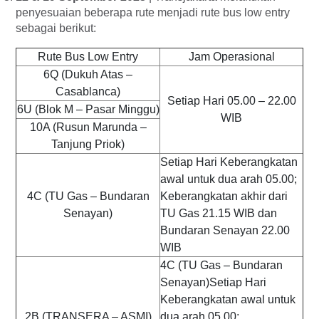
penyesuaian beberapa rute menjadi rute bus low entry
sebagai berikut:
Rute Bus Low Entry
Jam Operasional
6Q (Dukuh Atas –
Casablanca)
Setiap Hari 05.00 – 22.00
6U (Blok M – Pasar Minggu)
WIB
10A (Rusun Marunda –
Tanjung Priok)
Setiap Hari Keberangkatan
awal untuk dua arah 05.00;
4C (TU Gas – Bundaran
Keberangkatan akhir dari
Senayan)
TU Gas 21.15 WIB dan
Bundaran Senayan 22.00
WIB
4C (TU Gas – Bundaran
Senayan)Setiap Hari
Keberangkatan awal untuk
2B (TRANSERA – ASMI)
dua arah 05.00;