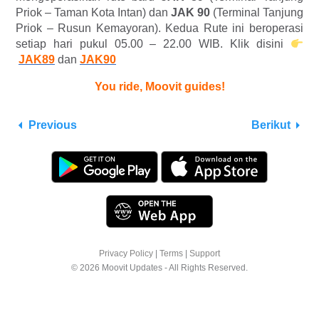
Priok – Taman Kota Intan) dan
JAK 90
(Terminal Tanjung
Priok – Rusun Kemayoran). Kedua Rute ini beroperasi
setiap hari pukul 05.00 – 22.00 WIB. Klik disini
JAK89
dan
JAK90
You ride, Moovit guides!
Previous
Berikut
Privacy Policy
|
Terms
|
Support
© 2026 Moovit Updates - All Rights Reserved.