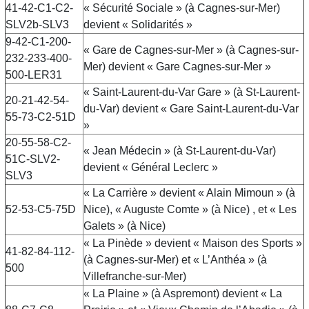
41-42-C1-C2-
« Sécurité Sociale » (à Cagnes-sur-Mer)
SLV2b-SLV3
devient « Solidarités »
9-42-C1-200-
« Gare de Cagnes-sur-Mer » (à Cagnes-sur-
232-233-400-
Mer) devient « Gare Cagnes-sur-Mer »
500-LER31
« Saint-Laurent-du-Var Gare » (à St-Laurent-
20-21-42-54-
du-Var) devient « Gare Saint-Laurent-du-Var
55-73-C2-51D
»
20-55-58-C2-
« Jean Médecin » (à St-Laurent-du-Var)
51C-SLV2-
devient « Général Leclerc »
SLV3
« La Carrière » devient « Alain Mimoun » (à
52-53-C5-75D
Nice), « Auguste Comte » (à Nice) , et « Les
Galets » (à Nice)
« La Pinède » devient « Maison des Sports »
41-82-84-112-
(à Cagnes-sur-Mer) et « L’Anthéa » (à
500
Villefranche-sur-Mer)
« La Plaine » (à Aspremont) devient « La