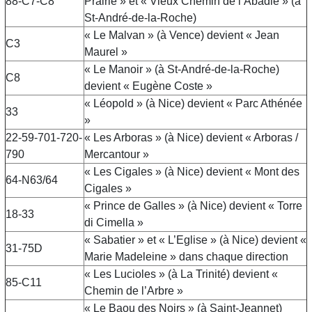
88-C7-C8
Prairie » et « Vieux Chemin de l’Abadie » (à
St-André-de-la-Roche)
« Le Malvan » (à Vence) devient « Jean
C3
Maurel »
« Le Manoir » (à St-André-de-la-Roche)
C8
devient « Eugène Coste »
« Léopold » (à Nice) devient « Parc Athénée
33
»
22-59-701-720-
« Les Arboras » (à Nice) devient « Arboras /
790
Mercantour »
« Les Cigales » (à Nice) devient « Mont des
64-N63/64
Cigales »
« Prince de Galles » (à Nice) devient « Torre
18-33
di Cimella »
« Sabatier » et « L’Eglise » (à Nice) devient «
31-75D
Marie Madeleine » dans chaque direction
« Les Lucioles » (à La Trinité) devient «
85-C11
Chemin de l’Arbre »
« Le Baou des Noirs » (à Saint-Jeannet)