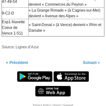
47-49-54
devient « Commerces du Peyron »
« La Grange Rimade » (à Cagnes-sur-Mer)
9-C2-D
devient « Avenue des Alpes »
Exp1-Navette
« Saint-Donat » (à Vence) devient « Rhin et
Coeur de
Danube »
Vence 1-511
Source: Lignes d’Azur
Précédent
Suivant
Privacy Policy
|
Terms
|
Support