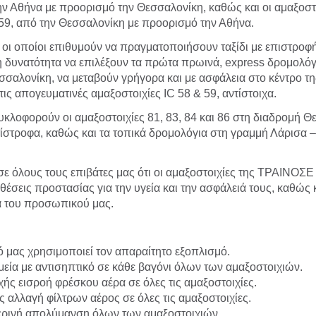
την Αθήνα με προορισμό την Θεσσαλονίκη, καθώς και οι αμαξοστο
C 59, από την Θεσσαλονίκη με προορισμό την Αθήνα.
, οι οποίοι επιθυμούν να πραγματοποιήσουν ταξίδι με επιστροφή
η δυνατότητα να επιλέξουν τα πρώτα πρωινά, express δρομολόγι
σαλονίκη, να μεταβούν γρήγορα και με ασφάλεια στο κέντρο τη
τις απογευματινές αμαξοστοιχίες IC 58 & 59, αντίστοιχα.
κλοφορούν οι αμαξοστοιχίες 81, 83, 84 και 86 στη διαδρομή Θ
ίστροφα, καθώς και τα τοπικά δρομολόγια στη γραμμή Λάρισα 
ε όλους τους επιβάτες μας ότι οι αμαξοστοιχίες της ΤΡΑΙΝΟΣΕ
έσεις προστασίας για την υγεία και την ασφάλειά τους, καθώς κ
α του προσωπικού μας.
 μας χρησιμοποιεί τον απαραίτητο εξοπλισμό.
ία με αντισηπτικό σε κάθε βαγόνι όλων των αμαξοστοιχιών.
ής εισροή φρέσκου αέρα σε όλες τις αμαξοστοιχίες.
ής αλλαγή φίλτρων αέρος σε όλες τις αμαξοστοιχίες.
μερινή απολύμανση όλων των αμαξοστοιχιών.