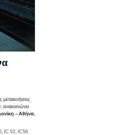
να
 μετακινήσεις
ν, ανακοινώνει
ονίκη – Αθήνα
,
, IC 52, IC56