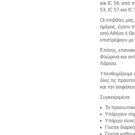
και IC 58, από 
53, IC 57 και I
Oι επιβάτες μας
ημέρας, έχουν τ
από Αθήνα ή Θεσ
επιστρέψουν με 
Επίσης, επανακυ
Φλώρινα και αντ
Λάρισα.
Υπενθυμίζουμε σ
όλες τις προϋποθ
και την ασφάλει
Συγκεκριμένα:
Το προσωπικό
Υπάρχουν σημε
Υπάρχει συνεχ
Γίνεται διαρκ
Γίνεται καθη