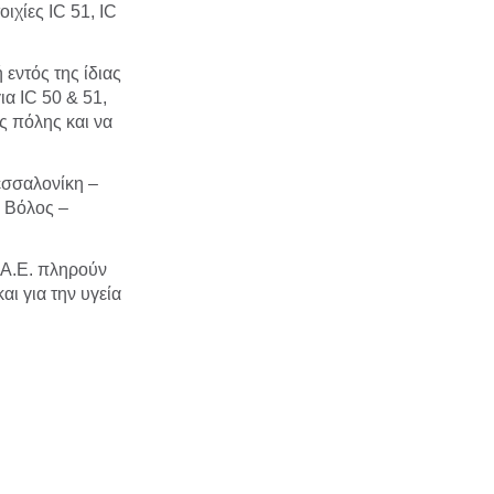
ιχίες IC 51, IC
 εντός της ίδιας
α IC 50 & 51,
ς πόλης και να
εσσαλονίκη –
– Βόλος –
 Α.Ε. πληρούν
αι για την υγεία