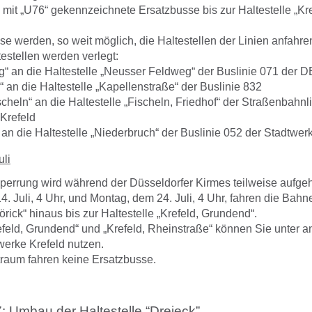
 mit „U76“ gekennzeichnete Ersatzbusse bis zur Haltestelle „Kre
e werden, so weit möglich, die Haltestellen der Linien anfahre
estellen werden verlegt:
 an die Haltestelle „Neusser Feldweg“ der Buslinie 071 der 
“ an die Haltestelle „Kapellenstraße“ der Buslinie 832
scheln“ an die Haltestelle „Fischeln, Friedhof“ der Straßenbahnl
Krefeld
 an die Haltestelle „Niederbruch“ der Buslinie 052 der Stadtwerk
uli
perrung wird während der Düsseldorfer Kirmes teilweise aufg
4. Juli, 4 Uhr, und Montag, dem 24. Juli, 4 Uhr, fahren die Bah
örick“ hinaus bis zur Haltestelle „Krefeld, Grundend“.
feld, Grundend“ und „Krefeld, Rheinstraße“ können Sie unter a
werke Krefeld nutzen.
traum fahren keine Ersatzbusse.
: Umbau der Haltestelle “Dreieck”