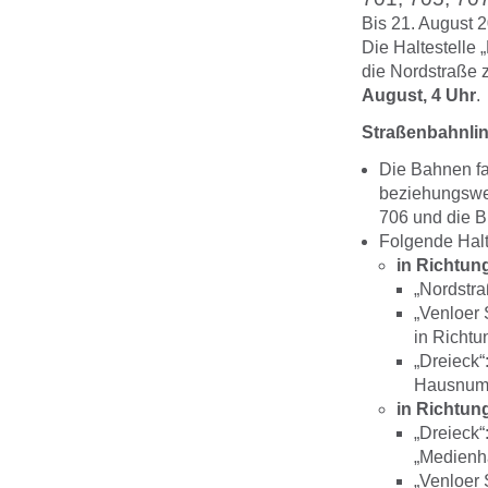
Bis 21. August 
Die Haltestelle 
die Nordstraße 
August, 4 Uhr
.
Straßenbahnlin
Die Bahnen fa
beziehungswei
706 und die B
Folgende Halt
i
n Richtun
„Nordstraß
„Venloer 
in Richtu
„Dreieck“
Hausnumm
i
n Richtun
„Dreieck“
„Medienha
„Venloer 