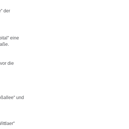
“ der
ital“ eine
raße.
vor die
oßallee“ und
ittlaer“