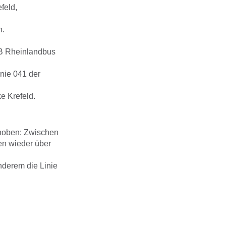
feld,
n.
DB Rheinlandbus
inie 041 der
e Krefeld.
ehoben: Zwischen
nen wieder über
nderem die Linie