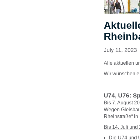
Aktuell
Rheinb
July 11, 2023
Alle aktuellen 
Wir wünschen ei
U
74, U76: S
Bis 7. August 2
Wegen Gleisbaua
Rheinstraße“ in
Bis 14. Juli und 
Die U74 und U