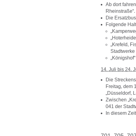
Ab dort fahren
Rheinstraße“.
Die Ersatzbuss
Folgende Halt
„Kamperweg“
„Hoterheide
„Krefeld, Fi
Stadtwerke 
„Königshof“
14. Juli bis 24. J
Die Streckens
Freitag, dem 1
„Düsseldorf, L
Zwischen „Kre
041 der Stadt
In diesem Zei
701, 705, 707