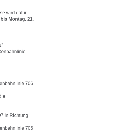
se wird dafür
–
bis Montag, 21.
z“
ßenbahnlinie
.
ßenbahnlinie 706
die
07 in Richtung
ßenbahnlinie 706