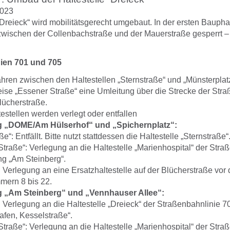
2023
„Dreieck“ wird mobilitätsgerecht umgebaut. In der ersten Baupha
zwischen der Collenbachstraße und der Mauerstraße gesperrt 
ien 701 und 705
hren zwischen den Haltestellen „Sternstraße“ und „Münsterplat
se „Essener Straße“ eine Umleitung über die Strecke der Stra
lücherstraße.
estellen werden verlegt oder entfallen
g „DOME/Am Hülserhof“ und „Spichernplatz“:
e“: Entfällt. Bitte nutzt stattdessen die Haltestelle „Sternstraße“
Straße“: Verlegung an die Haltestelle „Marienhospital“ der Stra
ng „Am Steinberg“.
: Verlegung an eine Ersatzhaltestelle auf der Blücherstraße vor 
ern 8 bis 22.
g „Am Steinberg“ und „Vennhauser Allee“:
: Verlegung an die Haltestelle „Dreieck“ der Straßenbahnlinie 7
fen, Kesselstraße“.
Straße“: Verlegung an die Haltestelle „Marienhospital“ der Stra