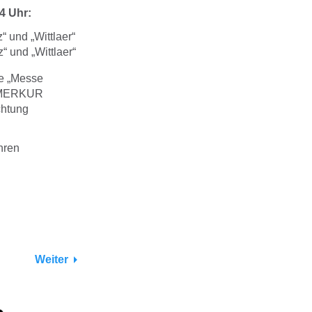
4 Uhr:
“ und „Wittlaer“
“ und „Wittlaer“
le „Messe
e „MERKUR
chtung
hren
Weiter