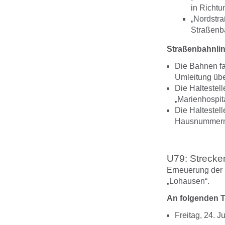
in Richt
„Nordstra
Straßenb
Straßenbahnlin
Die Bahnen fah
Umleitung übe
Die Haltestelle
„Marienhospita
Die Haltestell
Hausnummern 8
U79: Strecken
Erneuerung der 
„Lohausen“.
An
folgenden 
Freitag, 24. Ju