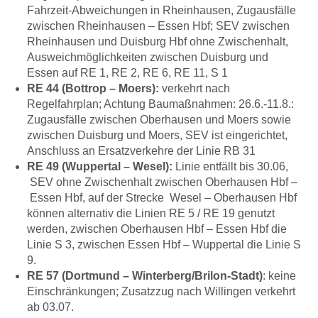
Fahrzeit-Abweichungen in Rheinhausen, Zugausfälle
zwischen Rheinhausen – Essen Hbf; SEV zwischen
Rheinhausen und Duisburg Hbf ohne Zwischenhalt,
Ausweichmöglichkeiten zwischen Duisburg und
Essen auf RE 1, RE 2, RE 6, RE 11, S 1
RE 44 (Bottrop – Moers):
verkehrt nach
Regelfahrplan; Achtung Baumaßnahmen: 26.6.-11.8.:
Zugausfälle zwischen Oberhausen und Moers sowie
zwischen Duisburg und Moers, SEV ist eingerichtet,
Anschluss an Ersatzverkehre der Linie RB 31
RE 49 (Wuppertal – Wesel):
Linie entfällt bis 30.06,
SEV ohne Zwischenhalt zwischen Oberhausen Hbf –
Essen Hbf, auf der Strecke Wesel – Oberhausen Hbf
können alternativ die Linien RE 5 / RE 19 genutzt
werden, zwischen Oberhausen Hbf – Essen Hbf die
Linie S 3, zwischen Essen Hbf – Wuppertal die Linie S
9.
RE 57 (Dortmund – Winterberg/Brilon-Stadt)
: keine
Einschränkungen; Zusatzzug nach Willingen verkehrt
ab 03.07.