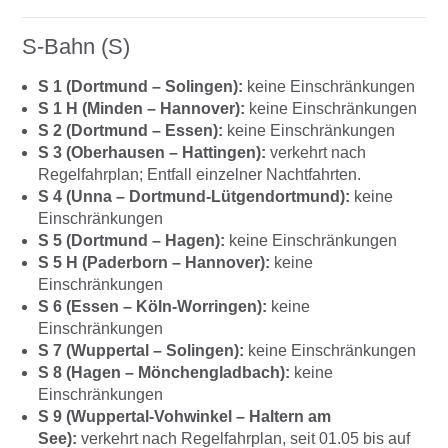
S-Bahn (S)
S 1 (Dortmund – Solingen):
keine Einschränkungen
S 1 H (Minden – Hannover):
keine Einschränkungen
S 2 (Dortmund – Essen):
keine Einschränkungen
S 3 (Oberhausen – Hattingen):
verkehrt nach
Regelfahrplan; Entfall einzelner Nachtfahrten.
S 4 (Unna – Dortmund-Lütgendortmund):
keine
Einschränkungen
S 5 (Dortmund – Hagen):
keine Einschränkungen
S 5 H (Paderborn – Hannover):
keine
Einschränkungen
S 6 (Essen – Köln-Worringen):
keine
Einschränkungen
S 7 (Wuppertal – Solingen):
keine Einschränkungen
S 8 (Hagen – Mönchengladbach):
keine
Einschränkungen
S 9 (Wuppertal-Vohwinkel – Haltern am
See):
verkehrt nach Regelfahrplan, seit 01.05 bis auf