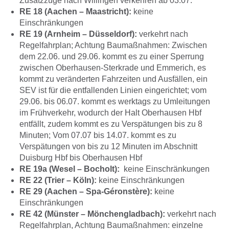
Zusatzzüge nach Willingen verkehren ab 03.07.
RE 18 (Aachen – Maastricht):
keine
Einschränkungen
RE 19 (Arnheim – Düsseldorf):
verkehrt nach
Regelfahrplan; Achtung Baumaßnahmen: Zwischen
dem 22.06. und 29.06. kommt es zu einer Sperrung
zwischen Oberhausen-Sterkrade und Emmerich, es
kommt zu veränderten Fahrzeiten und Ausfällen, ein
SEV ist für die entfallenden Linien eingerichtet; vom
29.06. bis 06.07. kommt es werktags zu Umleitungen
im Frühverkehr, wodurch der Halt Oberhausen Hbf
entfällt, zudem kommt es zu Verspätungen bis zu 8
Minuten; Vom 07.07 bis 14.07. kommt es zu
Verspätungen von bis zu 12 Minuten im Abschnitt
Duisburg Hbf bis Oberhausen Hbf
RE 19a (Wesel – Bocholt):
keine Einschränkungen
RE 22 (Trier – Köln):
keine Einschränkungen
RE 29 (Aachen – Spa-Géronstère):
keine
Einschränkungen
RE 42 (Münster – Mönchengladbach):
verkehrt nach
Regelfahrplan, Achtung Baumaßnahmen: einzelne