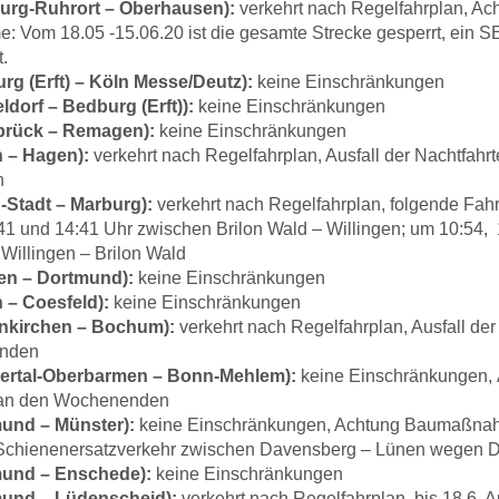
urg-Ruhrort – Oberhausen):
verkehrt nach Regelfahrplan, Ac
Vom 18.05 -15.06.20 ist die gesamte Strecke gesperrt, ein S
t.
rg (Erft) – Köln Messe/Deutz):
keine Einschränkungen
ldorf – Bedburg (Erft)):
keine Einschränkungen
brück – Remagen):
keine Einschränkungen
n – Hagen):
verkehrt nach Regelfahrplan, Ausfall der Nachtfahr
n
-Stadt – Marburg):
verkehrt nach Regelfahrplan, folgende Fahrt
41 und 14:41 Uhr zwischen Brilon Wald – Willingen; um 10:54,
Willingen – Brilon Wald
en – Dortmund):
keine Einschränkungen
 – Coesfeld):
keine Einschränkungen
nkirchen – Bochum):
verkehrt nach Regelfahrplan, Ausfall der
nden
ertal-Oberbarmen – Bonn-Mehlem):
keine Einschränkungen, A
 an den Wochenenden
und – Münster):
keine Einschränkungen, Achtung Baumaßnahm
Schienenersatzverkehr zwischen Davensberg – Lünen wegen
mund – Enschede):
keine Einschränkungen
mund – Lüdenscheid):
verkehrt nach Regelfahrplan, bis 18.6. Au