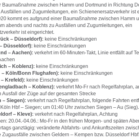
er Baumaßnahme zwischen Hamm und Dortmund in Richtung D
 Ausfällen und Zugumleitungen, ein Schienenersatzverkehr ist e
2020 kommt es aufgrund einer Baumaßnahme zwischen Hamm u
m abends und nachts zu Ausfällen und Zugumleitungen, ein
verkehr ist eingerichtet.
ück – Düsseldorf):
keine Einschränkungen
 Düsseldorf):
keine Einschränkungen
nd – Aachen):
verkehrt im 60-Minuten-Takt, Linie entfällt auf Te
 Aachen
ch – Koblenz):
keine Einschränkungen
 – Köln/Bonn Flughafen):
keine Einschränkungen
 – Krefeld):
keine Einschränkungen
engladbach – Koblenz):
verkehrt Mo-Fr nach Regelfahrplan, a
Ausfall der Züge auf der gesamten Strecke
 – Siegen):
verkehrt nach Regelfahrplan, folgende Fahrten entf
Köln Hbf – Siegen; um 01:40 Uhr zwischen Siegen – Au (Sieg).
ldorf – Kleve):
verkehrt nach Regelfahrplan, Achtung
: 20.04.-04.06.: Mo-Fr in den frühen Morgen- und späten Abe
ertags ganztägig: veränderte Abfahrts- und Ankunftszeiten zwis
 Zugausfälle zwischen Geldern – Kempen bzw. Düsseldorf Hbf.