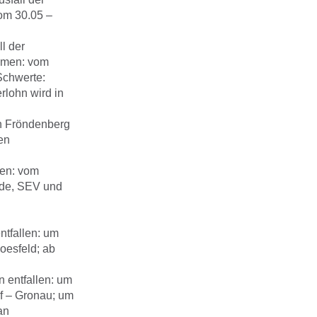
om 30.05 –
ll der
hmen: vom
Schwerte:
rlohn wird in
en Fröndenberg
en
en: vom
de, SEV und
ntfallen: um
oesfeld; ab
n entfallen: um
f – Gronau; um
an