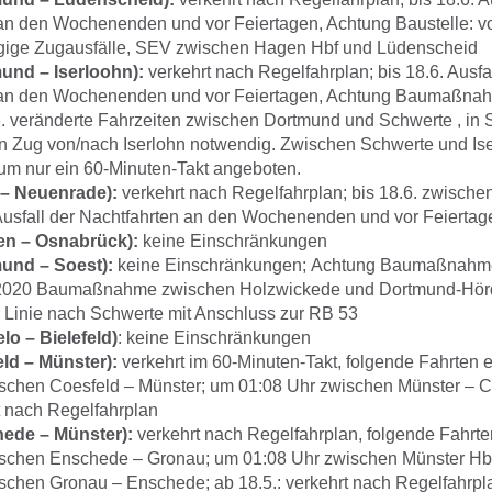
an den Wochenenden und vor Feiertagen, Achtung Baustelle: v
ägige Zugausfälle, SEV zwischen Hagen Hbf und Lüdenscheid
und – Iserloohn):
verkehrt nach Regelfahrplan; bis 18.6. Ausfa
 an den Wochenenden und vor Feiertagen, Achtung Baumaßna
6. veränderte Fahrzeiten zwischen Dortmund und Schwerte , in 
n Zug von/nach Iserlohn notwendig. Zwischen Schwerte und Ise
um nur ein 60-Minuten-Takt angeboten.
– Neuenrade):
verkehrt nach Regelfahrplan; bis 18.6. zwisch
usfall der Nachtfahrten an den Wochenenden und vor Feiertag
en – Osnabrück):
keine Einschränkungen
und – Soest):
keine Einschränkungen; Achtung Baumaßnahm
.2020 Baumaßnahme zwischen Holzwickede und Dortmund-Hör
 Linie nach Schwerte mit Anschluss zur RB 53
o – Bielefeld)
: keine Einschränkungen
ld – Münster):
verkehrt im 60-Minuten-Takt, folgende Fahrten e
schen Coesfeld – Münster; um 01:08 Uhr zwischen Münster – C
rt nach Regelfahrplan
ede – Münster):
verkehrt nach Regelfahrplan, folgende Fahrte
ischen Enschede – Gronau; um 01:08 Uhr zwischen Münster Hb
schen Gronau – Enschede; ab 18.5.: verkehrt nach Regelfahrpl