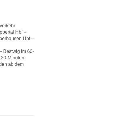
zverkehr
ppertal Hbf –
 Oberhausen Hbf –
– Bestwig im 60-
 120-Minuten-
rden ab dem