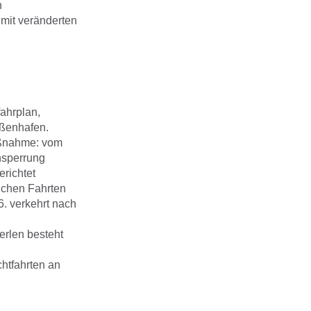
n
 mit veränderten
ahrplan,
ßenhafen.
ßnahme: vom
nsperrung
richtet
lichen Fahrten
6. verkehrt nach
erlen besteht
chtfahrten an