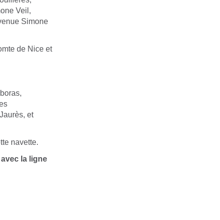
one Veil,
 avenue Simone
Comte de Nice et
rboras,
es
Jaurès, et
tte navette.
avec la ligne