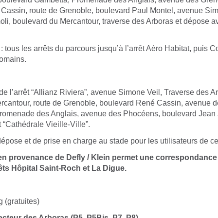
Cassin, route de Grenoble, boulevard Paul Montel, avenue Sim
li, boulevard du Mercantour, traverse des Arboras et dépose
 : tous les arrêts du parcours jusqu’à l’arrêt Aéro Habitat, puis 
omains.
de l’arrêt “Allianz Riviera”, avenue Simone Veil, Traverse des A
rcantour, route de Grenoble, boulevard René Cassin, avenue d
Promenade des Anglais, avenue des Phocéens, boulevard Jean 
t “Cathédrale Vieille-Ville”.
pose et de prise en charge au stade pour les utilisateurs de ce
 en provenance de Defly / Klein permet une correspondance 
rêts Hôpital Saint-Roch et La Digue.
 (gratuites)
cteur des Arboras (P5, P5Bis, P7, P8)