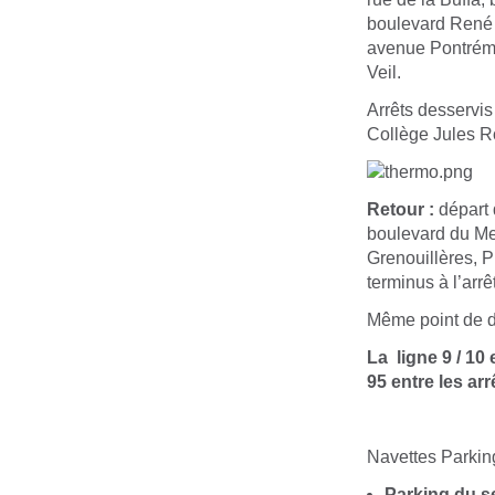
boulevard René 
avenue Pontrémo
Veil.
Arrêts desservis
Collège Jules R
Retour :
départ 
boulevard du Me
Grenouillères, 
terminus à l’arrê
Même point de dé
La ligne 9 / 10
95 entre les ar
Navettes Parking
Parking du se