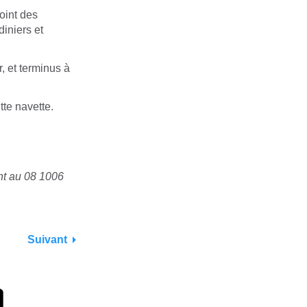
oint des
iniers et
r, et terminus à
tte navette.
ent au 08 1006
Suivant