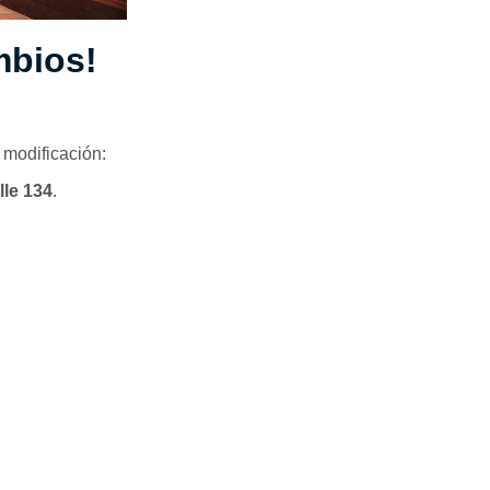
mbios!
 modificación:
lle 134
.