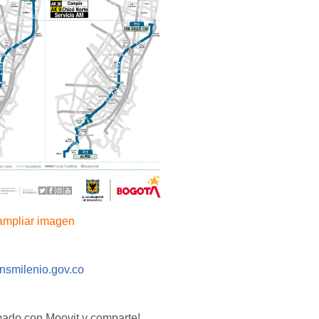
 ampliar imagen
nsmilenio.gov.co
mado con Moovit y comparte!