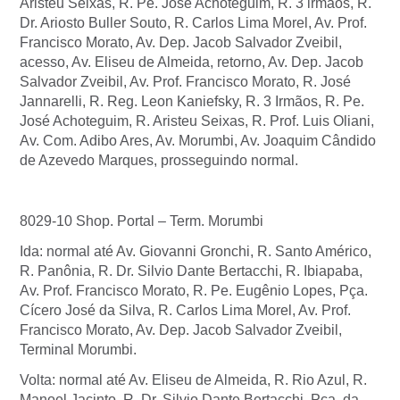
Aristeu Seixas, R. Pe. José Achoteguim, R. 3 irmãos, R.
Dr. Ariosto Buller Souto, R. Carlos Lima Morel, Av. Prof.
Francisco Morato, Av. Dep. Jacob Salvador Zveibil,
acesso, Av. Eliseu de Almeida, retorno, Av. Dep. Jacob
Salvador Zveibil, Av. Prof. Francisco Morato, R. José
Jannarelli, R. Reg. Leon Kaniefsky, R. 3 Irmãos, R. Pe.
José Achoteguim, R. Aristeu Seixas, R. Prof. Luis Oliani,
Av. Com. Adibo Ares, Av. Morumbi, Av. Joaquim Cândido
de Azevedo Marques, prosseguindo normal.
8029-10 Shop. Portal – Term. Morumbi
Ida: normal até Av. Giovanni Gronchi, R. Santo Américo,
R. Panônia, R. Dr. Silvio Dante Bertacchi, R. Ibiapaba,
Av. Prof. Francisco Morato, R. Pe. Eugênio Lopes, Pça.
Cícero José da Silva, R. Carlos Lima Morel, Av. Prof.
Francisco Morato, Av. Dep. Jacob Salvador Zveibil,
Terminal Morumbi.
Volta: normal até Av. Eliseu de Almeida, R. Rio Azul, R.
Manoel Jacinto, R. Dr. Silvio Dante Bertacchi, Pça. da