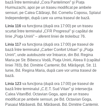
bază între terminalul „Cora Pantelimon” şi Piața
Hurmuzachi, apoi pe un traseu modificat pe ambele
sensuri, pe Calea Călăraşi, Bd. Corneliu Coposu, Splaiul
Independenţei, după care va urma traseul de bază.
Linia 116
va funcţiona (după ora 17:00) pe un traseu
scurtat între terminalul „CFR Progresul” şi capătul de
linie „Piaţa Unirii” – aferent liniei de troleibuz 76.
Linia 117
va funcţiona (după ora 17:00) pe traseul de
bază între terminalul „Cartier Confort Urban” şi „Piaţa
Unirii”, unde autobuzele vor întoarce, din Bd. Regina
Maria pe Str. Bibescu Vodă, Piaţa Unirii, Aleea II (capătul
liniei 783), Bd. Dimitrie Cantemir, Bd. Mărăşeşti, Str. 11
Iunie, Bd. Regina Maria, după care vor urma traseul de
bază.
Linia 123
va funcţiona (după ora 17:00) pe traseul de
bază între terminalul „C.E.T. Sud Vitan” şi intersecţia
Calea Vitan/Bd. Octavian Goga, apoi pe un traseu
modificat pe ambele sensuri, pe Bd. Octavian Goga,
Pasajul Mărăşeşti, Bd. Mărăşeşti, Bd. Dimitrie Cantemir,