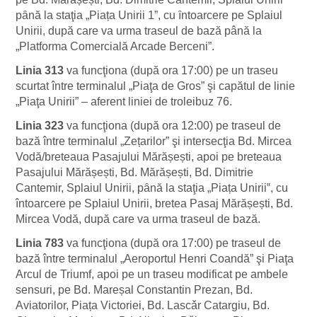
pȃnă la staţia „Piața Unirii 1”, cu ȋntoarcere pe Splaiul
Unirii, după care va urma traseul de bază până la
„Platforma Comercială Arcade Berceni”.
Linia 313
va funcţiona (după ora 17:00) pe un traseu
scurtat între terminalul „Piaţa de Gros” şi capătul de linie
„Piaţa Unirii” – aferent liniei de troleibuz 76.
Linia 323
va funcţiona (după ora 12:00) pe traseul de
bază între terminalul „Zețarilor” şi intersecţia Bd. Mircea
Vodă/breteaua Pasajului Mărășești, apoi pe breteaua
Pasajului Mărășești, Bd. Mărășești, Bd. Dimitrie
Cantemir, Splaiul Unirii, pȃnă la staţia „Piața Unirii‟, cu
întoarcere pe Splaiul Unirii, bretea Pasaj Mărășești, Bd.
Mircea Vodă, după care va urma traseul de bază.
Linia 783
va funcţiona (după ora 17:00) pe traseul de
bază între terminalul „Aeroportul Henri Coandă” şi Piaţa
Arcul de Triumf, apoi pe un traseu modificat pe ambele
sensuri, pe Bd. Mareșal Constantin Prezan, Bd.
Aviatorilor, Piața Victoriei, Bd. Lascǎr Catargiu, Bd.