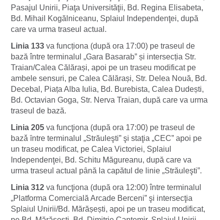
Pasajul Unirii, Piaţa Universităţii, Bd. Regina Elisabeta,
Bd. Mihail Kogălniceanu, Splaiul Independenţei, după
care va urma traseul actual.
Linia 133
va funcționa (după ora 17:00) pe traseul de
bază între terminalul „Gara Basarab” și intersecția Str.
Traian/Calea Călărași, apoi pe un traseu modificat pe
ambele sensuri, pe Calea Călărași, Str. Delea Nouă, Bd.
Decebal, Piața Alba Iulia, Bd. Burebista, Calea Dudești,
Bd. Octavian Goga, Str. Nerva Traian, după care va urma
traseul de bază.
Linia 205
va funcţiona (după ora 17:00) pe traseul de
bazǎ ȋntre terminalul „Străuleşti” şi staţia „CEC” apoi pe
un traseu modificat, pe Calea Victoriei, Splaiul
Independenţei, Bd. Schitu Măgureanu, după care va
urma traseul actual pȃnă la capătul de linie „Străuleşti”.
Linia 312
va funcţiona (după ora 12:00) între terminalul
„Platforma Comercială Arcade Berceni” şi intersecţia
Splaiul Unirii/Bd. Mărășești, apoi pe un traseu modificat,
pe Bd. Mărășești, Bd. Dimitrie Cantemir, Splaiul Unirii