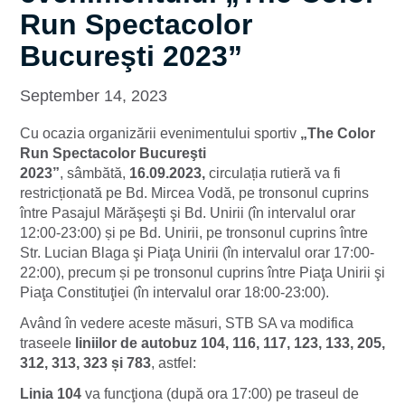
Run Spectacolor
Bucureşti 2023”
September 14, 2023
Cu ocazia organizării evenimentului sportiv
„The Color
Run
Spectacolor Bucureşti
2023”
, sâmbătă,
16.09.2023,
circulația rutieră va fi
restricționată pe Bd. Mircea Vodă, pe tronsonul cuprins
între Pasajul Mărăşeşti şi Bd. Unirii (în intervalul orar
12:00-23:00) și pe Bd. Unirii, pe tronsonul cuprins între
Str. Lucian Blaga şi Piaţa Unirii (în intervalul orar 17:00-
22:00), precum și pe tronsonul cuprins între Piaţa Unirii şi
Piaţa Constituţiei (în intervalul orar 18:00-23:00).
Având în vedere aceste măsuri, STB SA va modifica
traseele
liniilor de autobuz
104, 116, 117, 123, 133, 205,
312, 313, 323 și 783
, astfel:
Linia 104
va funcţiona (după ora 17:00) pe traseul de