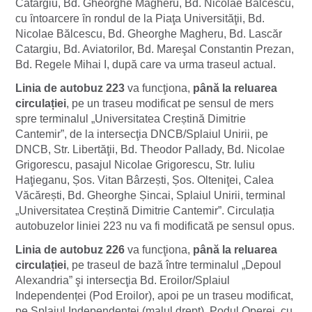
Catargiu, Bd. Gheorghe Magheru, Bd. Nicolae Bălcescu,
cu ȋntoarcere ȋn rondul de la Piaţa Universităţii, Bd.
Nicolae Bălcescu, Bd. Gheorghe Magheru, Bd. Lascăr
Catargiu, Bd. Aviatorilor, Bd. Mareşal Constantin Prezan,
Bd. Regele Mihai I, după care va urma traseul actual.
Linia de autobuz 223
va funcţiona,
până la reluarea
circulației
, pe un traseu modificat pe sensul de mers
spre terminalul „Universitatea Creștină Dimitrie
Cantemir”, de la intersecţia DNCB/Splaiul Unirii, pe
DNCB, Str. Libertăţii, Bd. Theodor Pallady, Bd. Nicolae
Grigorescu, pasajul Nicolae Grigorescu, Str. Iuliu
Haţieganu, Șos. Vitan Bârzești, Șos. Olteniţei, Calea
Văcărești, Bd. Gheorghe Șincai, Splaiul Unirii, terminal
„Universitatea Creștină Dimitrie Cantemir”. Circulația
autobuzelor liniei 223 nu va fi modificată pe sensul opus.
Linia de autobuz 226
va funcţiona,
până la reluarea
circulației
, pe traseul de bază între terminalul „Depoul
Alexandria” şi intersecţia Bd. Eroilor/Splaiul
Independenței (Pod Eroilor), apoi pe un traseu modificat,
pe Splaiul Independenței (malul drept), Podul Operei, cu