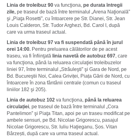
Linia de troleibuz 90
va funcţiona,
pe durata ȋntregii
zile,
pe traseul de bază între terminalul „Arena Naţională”
şi „Piaţa Rosetti”, cu întoarcere pe Str. Dianei, Str. Jean
Louis Calderon, Str. Tudor Arghezi, Bd. Carol I, după
care va urma traseul actual.
Linia de troleibuz 97
va fi suspendată până în jurul
orei 14:00.
Pentru preluarea călătorilor de pe acest
traseu, va fi înfiinţată
linia navetă de autobuz 697
, care
va funcţiona, până la reluarea circulaţiei troleibuzelor
liniei 97, între terminalul „Strǎuleşti” şi Gara de Nord, pe
Bd. Bucureştii Noi, Calea Griviței, Piața Gării de Nord, cu
întoarcere în zona fântânii centrale (comun cu traseul
liniilor 182 şi 205).
Linia de autobuz 102
va funcţiona,
până la reluarea
circulației
, pe traseul de bază între terminalul „Cora
Pantelimon” şi Piaţa Titan, apoi pe un traseu modificat pe
ambele sensuri, pe Bd. Nicolae Grigorescu, pasajul
Nicolae Grigorescu, Str. Iuliu Haţieganu, Șos. Vitan
Bârzești, după care va urma traseul actual.