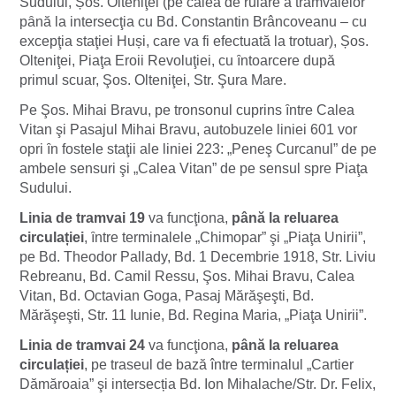
Sudului, Șos. Olteniţei (pe calea de rulare a tramvaielor
pȃnă la intersecţia cu Bd. Constantin Brâncoveanu – cu
excepţia staţiei Huși, care va fi efectuată la trotuar), Șos.
Olteniţei, Piaţa Eroii Revoluţiei, cu ȋntoarcere după
primul scuar, Şos. Olteniţei, Str. Şura Mare.
Pe Şos. Mihai Bravu, pe tronsonul cuprins ȋntre Calea
Vitan şi Pasajul Mihai Bravu, autobuzele liniei 601 vor
opri ȋn fostele staţii ale liniei 223: „Peneş Curcanul” de pe
ambele sensuri şi „Calea Vitan” de pe sensul spre Piaţa
Sudului.
Linia de tramvai 19
va funcţiona,
până la reluarea
circulației
, ȋntre terminalele „Chimopar” şi „Piaţa Unirii”,
pe Bd. Theodor Pallady, Bd. 1 Decembrie 1918, Str. Liviu
Rebreanu, Bd. Camil Ressu, Şos. Mihai Bravu, Calea
Vitan, Bd. Octavian Goga, Pasaj Mărăşeşti, Bd.
Mărăşeşti, Str. 11 Iunie, Bd. Regina Maria, „Piaţa Unirii”.
Linia de tramvai 24
va funcţiona,
până la reluarea
circulației
, pe traseul de bază între terminalul „Cartier
Dămăroaia” şi intersecția Bd. Ion Mihalache/Str. Dr. Felix,