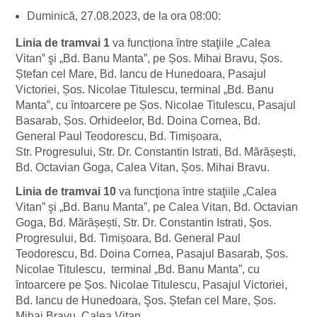
Duminică,
27.08.2023, de la ora 08:00
:
Linia de tramvai 1
va funcționa ȋntre staţiile „Calea
Vitan‟ şi „Bd. Banu Manta”, pe Șos. Mihai Bravu, Șos.
Ștefan cel Mare, Bd. Iancu de Hunedoara, Pasajul
Victoriei, Șos. Nicolae Titulescu, terminal „Bd. Banu
Manta‟, cu ȋntoarcere pe Șos. Nicolae Titulescu, Pasajul
Basarab, Șos. Orhideelor, Bd. Doina Cornea, Bd.
General Paul Teodorescu, Bd. Timișoara,
Str. Progresului, Str. Dr. Constantin Istrati, Bd. Mărășești,
Bd. Octavian Goga, Calea Vitan, Șos. Mihai Bravu.
Linia de tramvai 10
va funcţiona ȋntre staţiile „Calea
Vitan” şi „Bd. Banu Manta”, pe Calea Vitan, Bd. Octavian
Goga, Bd. Mărășești, Str. Dr. Constantin Istrati, Șos.
Progresului, Bd. Timișoara, Bd. General Paul
Teodorescu, Bd. Doina Cornea, Pasajul Basarab, Șos.
Nicolae Titulescu, terminal „Bd. Banu Manta”, cu
ȋntoarcere pe Șos. Nicolae Titulescu, Pasajul Victoriei,
Bd. Iancu de Hunedoara, Şos. Ștefan cel Mare, Șos.
Mihai Bravu, Calea Vitan.