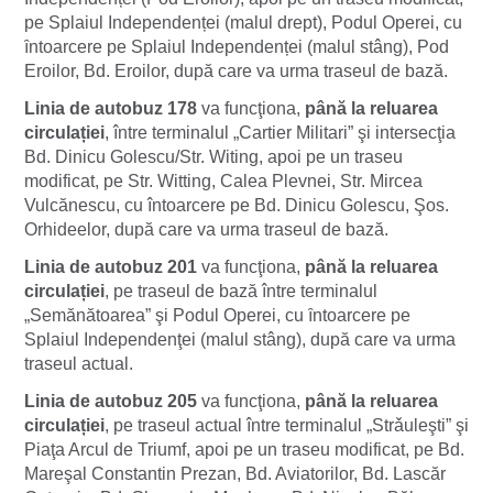
pe Splaiul Independenței (malul drept), Podul Operei, cu
ȋntoarcere pe Splaiul Independenței (malul stâng), Pod
Eroilor, Bd. Eroilor, după care va urma traseul de bază.
Linia de autobuz 178
va funcţiona,
până la reluarea
circulației
, între terminalul „Cartier Militari” şi intersecţia
Bd. Dinicu Golescu/Str. Witing, apoi pe un traseu
modificat, pe Str. Witting, Calea Plevnei, Str. Mircea
Vulcănescu, cu întoarcere pe Bd. Dinicu Golescu, Şos.
Orhideelor, după care va urma traseul de bază.
Linia de autobuz 201
va funcţiona,
până la reluarea
circulației
, pe traseul de bază între terminalul
„Semănătoarea” şi Podul Operei, cu ȋntoarcere pe
Splaiul Independenţei (malul stâng), după care va urma
traseul actual.
Linia de autobuz 205
va funcţiona,
până la reluarea
circulației
, pe traseul actual între terminalul „Strǎuleşti” şi
Piaţa Arcul de Triumf, apoi pe un traseu modificat, pe Bd.
Mareşal Constantin Prezan, Bd. Aviatorilor, Bd. Lascăr