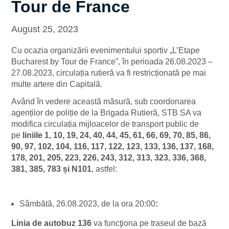
Tour de France
August 25, 2023
Cu ocazia organizării evenimentului sportiv „L’Etape
Bucharest by Tour de France”, în perioada 26.08.2023 –
27.08.2023, circulația rutieră va fi restricționată pe mai
multe artere din Capitală.
Având în vedere această măsură, sub coordonarea
agenților de poliție de la Brigada Rutieră, STB SA va
modifica circulația mijloacelor de transport public de
pe
liniile
1, 10, 19, 24, 40, 44, 45, 61, 66, 69, 70, 85, 86,
90, 97, 102, 104, 116, 117, 122, 123, 133, 136, 137, 168,
178, 201, 205, 223, 226, 243, 312, 313, 323, 336, 368,
381,
385, 783 și N101
, astfel:
Sâmbătă, 26.08.2023, de la ora 20:00
:
Linia de autobuz 136
va funcƫiona pe traseul de bază