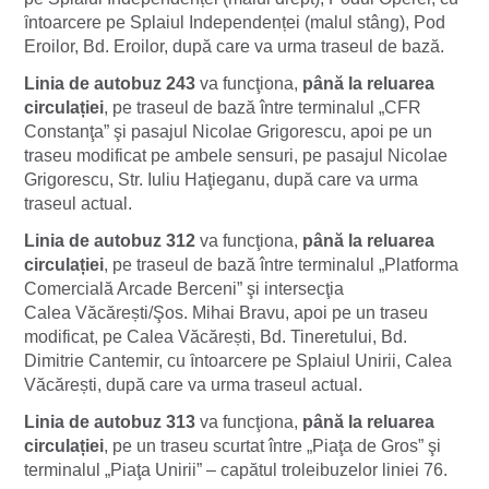
ȋntoarcere pe Splaiul Independenței (malul stâng), Pod
Eroilor, Bd. Eroilor, după care va urma traseul de bază.
Linia de autobuz 243
va funcţiona,
până la reluarea
circulației
, pe traseul de bază între terminalul „CFR
Constanţa” şi pasajul Nicolae Grigorescu, apoi pe un
traseu modificat pe ambele sensuri, pe pasajul Nicolae
Grigorescu, Str. Iuliu Haţieganu, după care va urma
traseul actual.
Linia de autobuz 312
va funcţiona,
până la reluarea
circulației
, pe traseul de bază între terminalul „Platforma
Comercială Arcade Berceni” şi intersecţia
Calea Văcărești/Şos. Mihai Bravu, apoi pe un traseu
modificat, pe Calea Văcărești, Bd. Tineretului, Bd.
Dimitrie Cantemir, cu ȋntoarcere pe Splaiul Unirii, Calea
Văcărești, după care va urma traseul actual.
Linia
de autobuz 313
va funcţiona,
până la reluarea
circulației
, pe un traseu scurtat între „Piaţa de Gros” şi
terminalul „Piaţa Unirii” – capătul troleibuzelor liniei 76.