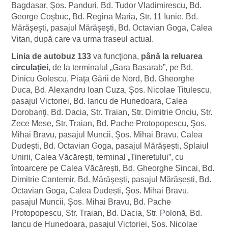
Bagdasar, Şos. Panduri, Bd. Tudor Vladimirescu, Bd.
George Coşbuc, Bd. Regina Maria, Str. 11 Iunie, Bd.
Mărăşeşti, pasajul Mărăşeşti, Bd. Octavian Goga, Calea
Vitan, după care va urma traseul actual.
Linia de autobuz 133
va funcţiona,
până la reluarea
circulației
, de la terminalul „Gara Basarab”, pe Bd.
Dinicu Golescu, Piaţa Gării de Nord, Bd. Gheorghe
Duca, Bd. Alexandru Ioan Cuza, Şos. Nicolae Titulescu,
pasajul Victoriei, Bd. Iancu de Hunedoara, Calea
Dorobanţi, Bd. Dacia, Str. Traian, Str. Dimitrie Onciu, Str.
Zece Mese, Str. Traian, Bd. Pache Protopopescu, Şos.
Mihai Bravu, pasajul Muncii, Şos. Mihai Bravu, Calea
Dudești, Bd. Octavian Goga, pasajul Mărășești, Splaiul
Unirii, Calea Văcărești, terminal „Tineretului”, cu
întoarcere pe Calea Văcărești, Bd. Gheorghe Șincai, Bd.
Dimitrie Cantemir, Bd. Mărăşeşti, pasajul Mărășești, Bd.
Octavian Goga, Calea Dudești, Şos. Mihai Bravu,
pasajul Muncii, Şos. Mihai Bravu, Bd. Pache
Protopopescu, Str. Traian, Bd. Dacia, Str. Polonă, Bd.
Iancu de Hunedoara, pasajul Victoriei, Şos. Nicolae