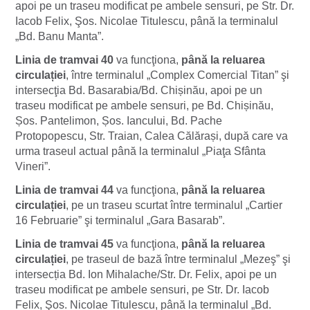
apoi pe un traseu modificat pe ambele sensuri, pe Str. Dr.
Iacob Felix, Şos. Nicolae Titulescu, până la terminalul
„Bd. Banu Manta”.
Linia de tramvai 40
va funcţiona,
până la reluarea
circulației
, între terminalul „Complex Comercial Titan” şi
intersecţia Bd. Basarabia/Bd. Chișinău, apoi pe un
traseu modificat pe ambele sensuri, pe Bd. Chișinău,
Șos. Pantelimon, Șos. Iancului, Bd. Pache
Protopopescu, Str. Traian, Calea Călărași, după care va
urma traseul actual până la terminalul „Piaţa Sfânta
Vineri”.
Linia de tramvai 44
va funcţiona,
până la reluarea
circulației
, pe un traseu scurtat între terminalul „Cartier
16 Februarie” şi terminalul „Gara Basarab”.
Linia de tramvai 45
va funcţiona,
până la reluarea
circulației
, pe traseul de bază între terminalul „Mezeş” şi
intersecția Bd. Ion Mihalache/Str. Dr. Felix, apoi pe un
traseu modificat pe ambele sensuri, pe Str. Dr. Iacob
Felix, Şos. Nicolae Titulescu, până la terminalul „Bd.