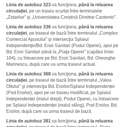
Linia
de autobuz 323
va funcţiona,
până la reluarea
circulației
, pe un traseu scurtat între terminalele
„Zețarilor” şi „Universitatea Creștină Dimitrie Cantemir”.
Linia de autobuz 336
va funcţiona,
până la reluarea
circulației
, pe traseul de bază între terminalul „Complex
Comercial Apusului” şi intersecţia Splaiul
Independenţei/Bd. Eroii Sanitari (Podul Operei), apoi pe
Bd. Eroii Sanitari pȃnă la „Piaţa Operei” (capătul liniei
104), cu întoarcere pe Bd. Eroii Sanitari, Bd. Gheorghe
Marinescu, după care va urma traseul actual.
Linia de autobuz 368
va funcţiona,
până la reluarea
circulației
, pe traseul de bază între terminalul „Valea
Oltului” şi intersecţia Bd. Eroilor/Splaiul Independenței
(Pod Eroilor), apoi pe un traseu modificat, pe Splaiul
Independenței (malul drept), Podul Operei, cu ȋntoarcere
pe Splaiul Independenței (malul stâng), Pod Eroilor, Bd.
Eroilor, după care va urma traseul de bază.
Linia
de autobuz
381
va funcţiona,
până la reluarea