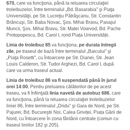
670,
care va funcţiona, până la reluarea circulaţiei
troleibuzelor, între terminalul „Bd. Basarabia” şi Piaţa
Universităţii, pe Str. Lucreţiu Pǎtrǎşcanu, Str. Constantin
Brâncuşi, Str. Baba Novac, Şos. Mihai Bravu, Pasajul
Muncii, Şos. Mihai Bravu, Str. Matei Voievod, Bd. Pache
Protopopescu, Bd. Carol I, rond Piața Universității.
Linia de troleibuz 85
va funcţiona,
pe durata ȋntregii
zile
, pe traseul de bază între terminalul „Baicului” şi
„Piaţa Rosetti”, cu întoarcere pe Str. Dianei, Str. Jean
Louis Calderon, Str. Tudor Arghezi, Bd. Carol I, după
care va urma traseul actual.
Linia de troleibuz 86 va fi suspendată până în jurul
orei 14:00.
Pentru preluarea călătorilor de pe acest
traseu, va fi înfiinţată
linia navetă de autobuz 686
, care
va funcţiona, până la reluarea circulaţiei troleibuzelor
liniei 86, între terminalul „Dridu” şi Gara de Nord, pe Str.
Pajurei, Bd. Bucureştii Noi, Calea Griviței, Piața Gării de
Nord, cu întoarcere în zona fântânii centrale (comun cu
traseul liniilor 182 şi 205).