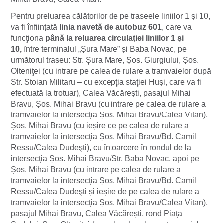
Pentru preluarea călătorilor de pe traseele liniilor 1 și 10,
va fi înființată
linia navetă de autobuz 601
, care va
funcţiona
până la reluarea circulaţiei liniilor 1 şi
10,
ȋntre terminalul „Șura Mare” și Baba Novac, pe
următorul traseu: Str. Şura Mare, Șos. Giurgiului, Șos.
Olteniţei (cu intrare pe calea de rulare a tramvaielor după
Str. Stoian Militaru – cu excepţia staţiei Huși, care va fi
efectuată la trotuar), Calea Văcărești, pasajul Mihai
Bravu, Șos. Mihai Bravu (cu intrare pe calea de rulare a
tramvaielor la intersecţia Șos. Mihai Bravu/Calea Vitan),
Șos. Mihai Bravu (cu ieșire de pe calea de rulare a
tramvaielor la intersecţia Șos. Mihai Bravu/Bd. Camil
Ressu/Calea Dudeşti), cu ȋntoarcere ȋn rondul de la
intersecţia Șos. Mihai Bravu/Str. Baba Novac, apoi pe
Șos. Mihai Bravu (cu intrare pe calea de rulare a
tramvaielor la intersecţia Șos. Mihai Bravu/Bd. Camil
Ressu/Calea Dudeşti și ieșire de pe calea de rulare a
tramvaielor la intersecţia Șos. Mihai Bravu/Calea Vitan),
pasajul Mihai Bravu, Calea Văcărești, rond Piaţa