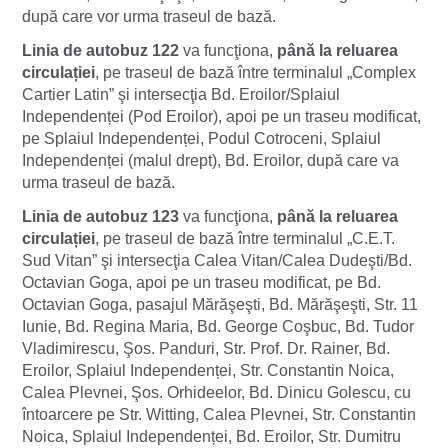
după care vor urma traseul de bază.
Linia de autobuz 122
va funcţiona,
până la reluarea
circulației
, pe traseul de bază între terminalul „Complex
Cartier Latin” şi intersecţia Bd. Eroilor/Splaiul
Independenței (Pod Eroilor), apoi pe un traseu modificat,
pe Splaiul Independenței, Podul Cotroceni, Splaiul
Independenței (malul drept), Bd. Eroilor, după care va
urma traseul de bază.
Linia de autobuz 123
va funcţiona,
până la reluarea
circulației
, pe traseul de bază între terminalul „C.E.T.
Sud Vitan” şi intersecţia Calea Vitan/Calea Dudeşti/Bd.
Octavian Goga, apoi pe un traseu modificat, pe Bd.
Octavian Goga, pasajul Mărăşeşti, Bd. Mărăşeşti, Str. 11
Iunie, Bd. Regina Maria, Bd. George Coşbuc, Bd. Tudor
Vladimirescu, Şos. Panduri, Str. Prof. Dr. Rainer, Bd.
Eroilor, Splaiul Independenței, Str. Constantin Noica,
Calea Plevnei, Şos. Orhideelor, Bd. Dinicu Golescu, cu
întoarcere pe Str. Witting, Calea Plevnei, Str. Constantin
Noica, Splaiul Independenței, Bd. Eroilor, Str. Dumitru