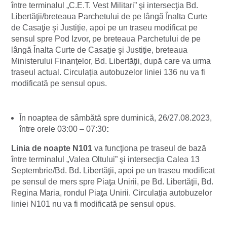
între terminalul „C.E.T. Vest Militari” şi intersecƫia Bd.
Libertăƫii/breteaua Parchetului de pe lângă Înalta Curte
de Casaƫie şi Justiƫie, apoi pe un traseu modificat pe
sensul spre Pod Izvor, pe breteaua Parchetului de pe
lângă Înalta Curte de Casaƫie şi Justiƫie, breteaua
Ministerului Finanƫelor, Bd. Libertăƫii, după care va urma
traseul actual. Circulația autobuzelor liniei 136 nu va fi
modificată pe sensul opus.
În noaptea de sâmbătă spre duminică, 26/27.08.2023,
între orele 03:00 – 07:30
:
Linia de noapte N101
va funcƫiona pe traseul de bază
între terminalul „Valea Oltului” şi intersecƫia Calea 13
Septembrie/Bd. Bd. Libertăƫii, apoi pe un traseu modificat
pe sensul de mers spre Piaƫa Unirii, pe Bd. Libertăƫii, Bd.
Regina Maria, rondul Piaƫa Unirii. Circulația autobuzelor
liniei N101 nu va fi modificată pe sensul opus.