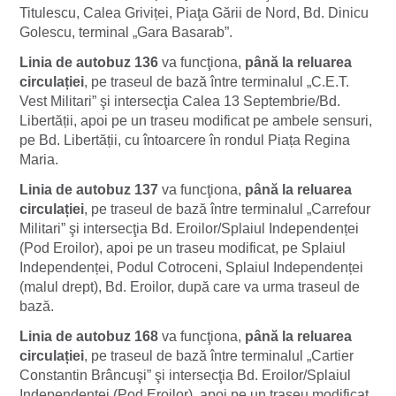
Titulescu, Calea Griviței, Piaţa Gării de Nord, Bd. Dinicu
Golescu, terminal „Gara Basarab”.
Linia de autobuz 136
va funcţiona,
până la reluarea
circulației
, pe traseul de bază între terminalul „C.E.T.
Vest Militari” şi intersecţia Calea 13 Septembrie/Bd.
Libertății, apoi pe un traseu modificat pe ambele sensuri,
pe Bd. Libertății, cu întoarcere în rondul Piața Regina
Maria.
Linia de autobuz 137
va funcţiona,
până la reluarea
circulației
, pe traseul de bază între terminalul „Carrefour
Militari” şi intersecţia Bd. Eroilor/Splaiul Independenței
(Pod Eroilor), apoi pe un traseu modificat, pe Splaiul
Independenței, Podul Cotroceni, Splaiul Independenței
(malul drept), Bd. Eroilor, după care va urma traseul de
bază.
Linia de autobuz 168
va funcţiona,
până la reluarea
circulației
, pe traseul de bază între terminalul „Cartier
Constantin Brâncuşi” şi intersecţia Bd. Eroilor/Splaiul
Independenței (Pod Eroilor), apoi pe un traseu modificat,