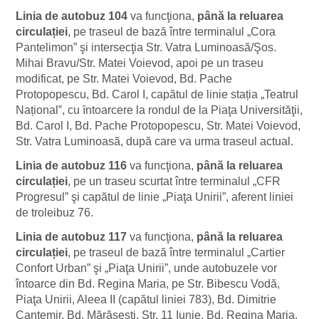
Linia de autobuz 104
va funcţiona,
până la reluarea
circulației
, pe traseul de bază între terminalul „Cora
Pantelimon” şi intersecţia Str. Vatra Luminoasă/Şos.
Mihai Bravu/Str. Matei Voievod, apoi pe un traseu
modificat, pe Str. Matei Voievod, Bd. Pache
Protopopescu, Bd. Carol I, capătul de linie stația „Teatrul
Național‟, cu ȋntoarcere la rondul de la Piaţa Universităţii,
Bd. Carol I, Bd. Pache Protopopescu, Str. Matei Voievod,
Str. Vatra Luminoasă, după care va urma traseul actual.
Linia de autobuz 116
va funcţiona,
până la reluarea
circulației
, pe un traseu scurtat între terminalul „CFR
Progresul” şi capătul de linie „Piaţa Unirii”, aferent liniei
de troleibuz 76.
Linia de autobuz 117
va funcţiona,
până la reluarea
circulației
, pe traseul de bază între terminalul „Cartier
Confort Urban” şi „Piaţa Unirii”, unde autobuzele vor
întoarce din Bd. Regina Maria, pe Str. Bibescu Vodă,
Piaţa Unirii, Aleea II (capătul liniei 783), Bd. Dimitrie
Cantemir, Bd. Mărăşeşti, Str. 11 Iunie, Bd. Regina Maria,