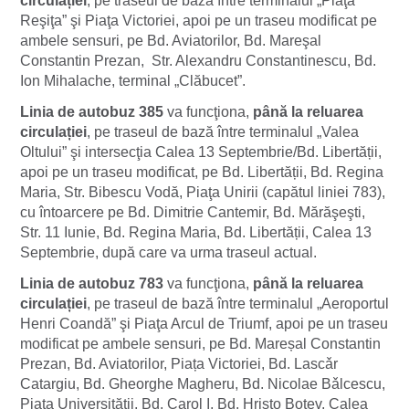
circulației
, pe traseul de bază între terminalul „Piaţa
Reşiţa” şi Piaţa Victoriei, apoi pe un traseu modificat pe
ambele sensuri, pe Bd. Aviatorilor, Bd. Mareşal
Constantin Prezan, Str. Alexandru Constantinescu, Bd.
Ion Mihalache, terminal „Clăbucet”.
Linia de autobuz 385
va funcţiona,
până la reluarea
circulației
, pe traseul de bază între terminalul „Valea
Oltului” şi intersecţia Calea 13 Septembrie/Bd. Libertății,
apoi pe un traseu modificat, pe Bd. Libertății, Bd. Regina
Maria, Str. Bibescu Vodă, Piaţa Unirii (capătul liniei 783),
cu întoarcere pe Bd. Dimitrie Cantemir, Bd. Mărăşeşti,
Str. 11 Iunie, Bd. Regina Maria, Bd. Libertății, Calea 13
Septembrie, după care va urma traseul actual.
Linia de autobuz 783
va funcţiona,
până la reluarea
circulației
, pe traseul de bază între terminalul „Aeroportul
Henri Coandă” şi Piaţa Arcul de Triumf, apoi pe un traseu
modificat pe ambele sensuri, pe Bd. Mareșal Constantin
Prezan, Bd. Aviatorilor, Piața Victoriei, Bd. Lascǎr
Catargiu, Bd. Gheorghe Magheru, Bd. Nicolae Bǎlcescu,
Piaţa Universităţii, Bd. Carol I, Bd. Hristo Botev, Calea