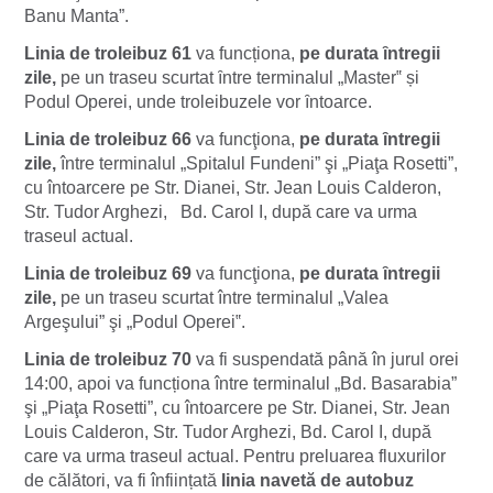
Banu Manta”.
Linia de troleibuz 61
va funcționa,
pe durata ȋntregii
zile,
pe un traseu scurtat ȋntre terminalul „Master‟ și
Podul Operei, unde troleibuzele vor ȋntoarce.
Linia de troleibuz 66
va funcţiona,
pe durata ȋntregii
zile,
între terminalul „Spitalul Fundeni” şi „Piaţa Rosetti”,
cu întoarcere pe Str. Dianei, Str. Jean Louis Calderon,
Str. Tudor Arghezi, Bd. Carol I, după care va urma
traseul actual.
Linia de troleibuz 69
va funcţiona,
pe durata ȋntregii
zile,
pe un traseu scurtat între terminalul „Valea
Argeşului” şi „Podul Operei‟.
Linia de troleibuz 70
va fi suspendată până în jurul orei
14:00, apoi va funcționa între terminalul „Bd. Basarabia”
şi „Piaţa Rosetti”, cu întoarcere pe Str. Dianei, Str. Jean
Louis Calderon, Str. Tudor Arghezi, Bd. Carol I, după
care va urma traseul actual. Pentru preluarea fluxurilor
de călători, va fi înființată
linia navetă de autobuz