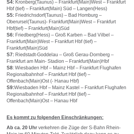
S4:
Kronberg(Taunus) – Frankfurt(Main)West – Frankfurt
Hbf (tief) – Frankfurt(Main) Süd – Langen(Hess)
S5:
Friedrichsdorf(Taunus) – Bad Homburg –
Oberursel(Taunus)- Frankfurt(Main)West – Frankfurt
Hbf(tief) – Frankfurt(Main)Süd
S6:
Friedberg(Hess) – Groß Karben – Bad Vilbel –
Frankfurt(Main)West – Frankfurt Hbf (tief) –
Frankfurt(Main)Süd
S7:
Riedstadt-Goddelau – Groß Gerau-Dornberg –
Frankfurt am Main- Stadion – Frankfurt(Main)Hbf
S8
: Wiesbaden Hbf – Mainz Hbf – Frankfurt Flughafen
Regionalbahnhof – Frankfurt Hbf (tief) –
Offenbach(Main)Ost (- Hanau Hbf)
S9:
Wiesbaden Hbf – Mainz Kastel – Frankfurt Flughafen
Regionalbahnhof – Frankfurt Hbf (tief) –
Offenbach(Main)Ost – Hanau Hbf
Es kommt zu folgenden Einschränkungen:
Ab ca. 20 Uhr
verkehren die Züge der S-Bahn Rhein-