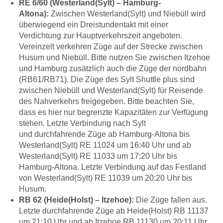
RE 6/60 (Westerland(Sylt) – Hamburg-
Altona):
Zwischen Westerland(Sylt) und Niebüll wird
überwiegend ein Dreistundentakt mit einer
Verdichtung zur Hauptverkehrszeit angeboten.
Vereinzelt verkehren Züge auf der Strecke zwischen
Husum und Niebüll. Bitte nutzen Sie zwischen Itzehoe
und Hamburg zusätzlich auch die Züge der nordbahn
(RB61/RB71). Die Züge des Sylt Shuttle plus sind
zwischen Niebüll und Westerland(Sylt) für Reisende
des Nahverkehrs freigegeben. Bitte beachten Sie,
dass es hier nur begrenzte Kapazitäten zur Verfügung
stehen. Letzte Verbindung nach Sylt
und durchfahrende Züge ab Hamburg-Altona bis
Westerland(Sylt) RE 11024 um 16:40 Uhr und ab
Westerland(Sylt) RE 11033 um 17:20 Uhr bis
Hamburg-Altona. Letzte Verbindung auf das Festland
von Westerland(Sylt) RE 11039 um 20:20 Uhr bis
Husum.
RB 62 (Heide(Holst) – Itzehoe):
Die Züge fallen aus.
Letzte durchfahrende Züge ab Heide(Holst) RB 11137
um 21:10 Uhr und ab Itzehoe RB 11130 um 20:11 Uhr.