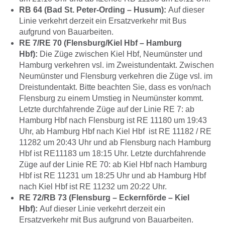
RB 64 (Bad St. Peter-Ording – Husum):
Auf dieser
Linie verkehrt derzeit ein Ersatzverkehr mit Bus
aufgrund von Bauarbeiten.
RE 7/RE 70 (Flensburg/Kiel Hbf – Hamburg
Hbf):
Die Züge zwischen Kiel Hbf, Neumünster und
Hamburg verkehren vsl. im Zweistundentakt. Zwischen
Neumünster und Flensburg verkehren die Züge vsl. im
Dreistundentakt. Bitte beachten Sie, dass es von/nach
Flensburg zu einem Umstieg in Neumünster kommt.
Letzte durchfahrende Züge auf der Linie RE 7: ab
Hamburg Hbf nach Flensburg ist RE 11180 um 19:43
Uhr, ab Hamburg Hbf nach Kiel Hbf ist RE 11182 / RE
11282 um 20:43 Uhr und ab Flensburg nach Hamburg
Hbf ist RE11183 um 18:15 Uhr. Letzte durchfahrende
Züge auf der Linie RE 70: ab Kiel Hbf nach Hamburg
Hbf ist RE 11231 um 18:25 Uhr und ab Hamburg Hbf
nach Kiel Hbf ist RE 11232 um 20:22 Uhr.
RE 72/RB 73 (Flensburg – Eckernförde – Kiel
Hbf):
Auf dieser Linie verkehrt derzeit ein
Ersatzverkehr mit Bus aufgrund von Bauarbeiten.