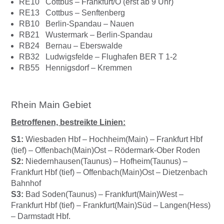
RE10 Cottbus – Frankfurt/O (erst ab 9 Uhr)
RE13 Cottbus – Senftenberg
RB10 Berlin-Spandau – Nauen
RB21 Wustermark – Berlin-Spandau
RB24 Bernau – Eberswalde
RB32 Ludwigsfelde – Flughafen BER T 1-2
RB55 Hennigsdorf – Kremmen
Rhein Main Gebiet
Betroffenen, bestreikte Linien:
S1:
Wiesbaden Hbf – Hochheim(Main) – Frankfurt Hbf
(tief) – Offenbach(Main)Ost – Rödermark-Ober Roden
S2:
Niedernhausen(Taunus) – Hofheim(Taunus) –
Frankfurt Hbf (tief) – Offenbach(Main)Ost – Dietzenbach
Bahnhof
S3:
Bad Soden(Taunus) – Frankfurt(Main)West –
Frankfurt Hbf (tief) – Frankfurt(Main)Süd – Langen(Hess)
– Darmstadt Hbf.