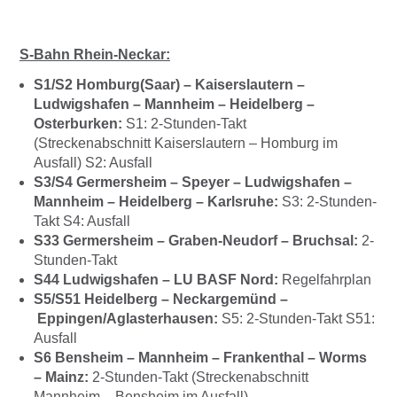
S-Bahn Rhein-Neckar:
S1/S2 Homburg(Saar) – Kaiserslautern –
Ludwigshafen – Mannheim – Heidelberg –
Osterburken:
S1: 2-Stunden-Takt
(Streckenabschnitt Kaiserslautern – Homburg im
Ausfall) S2: Ausfall
S3/S4 Germersheim – Speyer – Ludwigshafen –
Mannheim – Heidelberg – Karlsruhe:
S3: 2-Stunden-
Takt S4: Ausfall
S33 Germersheim – Graben-Neudorf – Bruchsal:
2-
Stunden-Takt
S44 Ludwigshafen – LU BASF Nord:
Regelfahrplan
S5/S51 Heidelberg – Neckargemünd –
Eppingen/Aglasterhausen:
S5: 2-Stunden-Takt S51:
Ausfall
S6 Bensheim – Mannheim – Frankenthal – Worms
– Mainz:
2-Stunden-Takt (Streckenabschnitt
Mannheim – Bensheim im Ausfall)