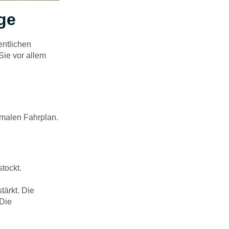
ge
entlichen
ie vor allem
rmalen Fahrplan.
tockt.
tärkt. Die
 Die