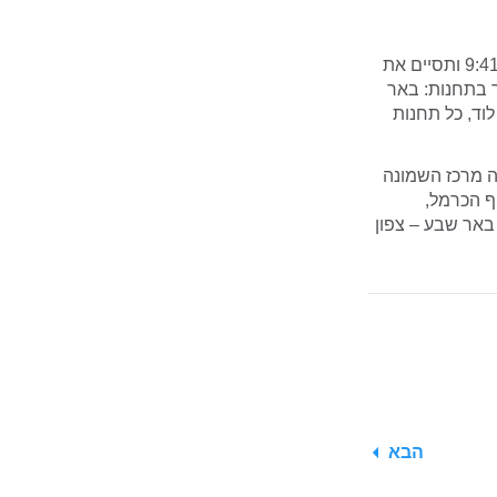
תופעל רכבת מיוחדת שמסלולה יוארך והיא תחל את נסיעתה בתחנת ב”ש מרכז בשעה 9:41 ותסיים את
 בתחנות: באר
לוד, כל תחנות
ת תחל נסיעתה בשעה 14:03 בתחנת חיפה מרכז השמונה
ף הכרמל,
 באר שבע – צפון
הבא