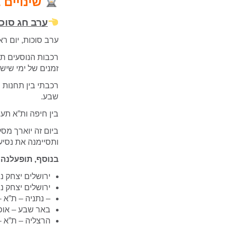
שינויים 
ערב חג סוכות (9.10) & וערב חג ש
ערב סוכות, יום ראשון, 9.10.22, וערב חג שני, הושענה רבה, יום ראשון, 22
זמנים של ימי שיש
רכבתי בין תחנות נ
שבע.
בין חיפה ות”א תעמ
ביום זה יוארך מסל
ותסיימנה את נסיע
בנוסף, תופעלנה ר
ירושלים יצחק נב
ירושלים יצחק נב
– נתניה – ת”א –
באר שבע – אופק
הרצליה – ת”א –