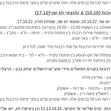
חוף הכרמל (בימים אלה יחולו שינויים קלים בזמני יציאת הרכבות בקו 
10.10) &
ומוצאי חג שני(17.10)
י, שמחת תורה, 17.10.22:
רכבות הנוסעים תופעלנה בין השעות 21:00 – 24:00 (בקירוב) במתכונ
, בתוספת שירות רכבתי בין תחנות נהריה – חיפה – ת”א – נתב”ג – מודיע
יפה – ת”א – באר שבע.
וד תדירות הרכבות על שתי רכבות מידי שעה, לכל כיוון.
מסלולו של הקו הנוסע בין תחנות נתניה – ת”א – לוד – בית שמש ורכב
תן בתחנת חדרה מערב (במקום נתניה).
רכבות בקווים הפועלים מידי מוצ”ש:ירושלים יצחק נבון – הרצליה
ון – מודיעין מרכז.
רחובות.
ים – נתיבות – שדרות – אשקלון.
 ראשל”צ משה דיין – אשקלון.
חוף הכרמל (בימים אלה יחולו שינויים קלים בזמני יציאת הרכבות בקו 
עד חמישי, 11-13.10.22 וכן באיסרו חג, יום שלישי, 18.10.22: