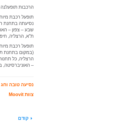
הרכבות תופעלנה ב
נסיעתה בתחנת חי
שבע – צפון – האונ
ת”א, הרצליה, חיפ
(במקום בתחנת ת”א
הרצליה, כל תחנות 
– האוניברסיטה, ב
נסיעה טובה וחג
צוות Moovit
קודם