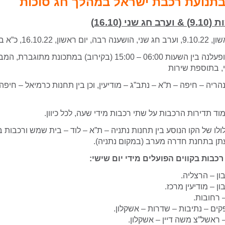
בתנועת רכבת ישראל במהלך חג סוכות
ני (16.10)
16.10., כ”א בתשרי:
רכבות הנוסעים תופעלנה בין השעות 06:00 – 15:00 (בקירוב) במתכונ
י, בתוספת שירות
הריה – חיפה – ת”א – נתב”ג – מודיעין, וכן בין תחנות כרמיאל – חיפה
וד תדירות הרכבות על שתי רכבות מידי שעה, לכל כיוון.
ולו של הקו הנוסע בין תחנות נתניה – ת”א – לוד – בית שמש ורכבות 
תן בתחנת חדרה מערב (במקום נתניה).
כבות בקווים הפועלים מידי יום שישי:
ון – הרצליה.
ון – מודיעין מרכז.
 רחובות.
ים – נתיבות – שדרות – אשקלון.
 ראשל”צ משה דיין – אשקלון.