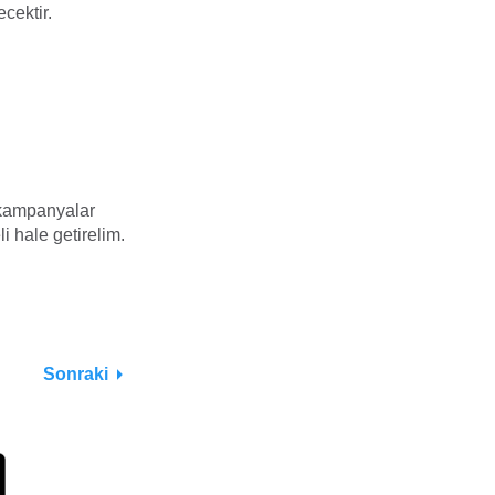
ecektir.
e kampanyalar
li hale getirelim.
Sonraki