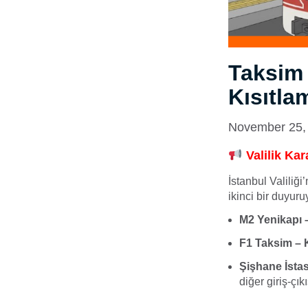
Taksim 
Kısıtla
November 25,
Valilik Kar
İstanbul Valiliği
ikinci bir duyur
M2 Yenikapı 
F1 Taksim – 
Şişhane İstas
diğer giriş-çı