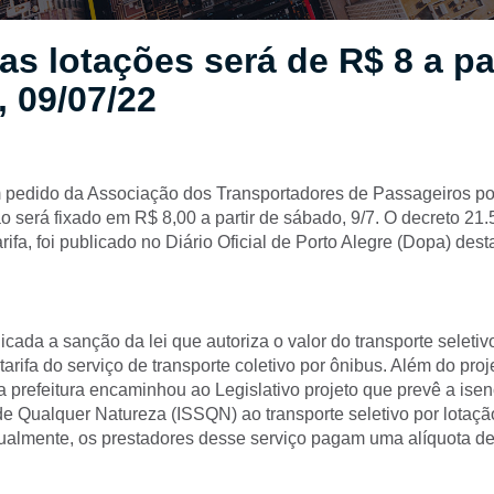
das lotações será de R$ 8 a pa
 09/07/22
pedido da Associação dos Transportadores de Passageiros por
ão será fixado em R$ 8,00 a partir de sábado, 9/7. O decreto 21
rifa, foi publicado no Diário Oficial de Porto Alegre (Dopa) desta
cada a sanção da lei que autoriza o valor do transporte seletiv
tarifa do serviço de transporte coletivo por ônibus. Além do pr
, a prefeitura encaminhou ao Legislativo projeto que prevê a is
de Qualquer Natureza (ISSQN) ao transporte seletivo por lotaçã
tualmente, os prestadores desse serviço pagam uma alíquota d