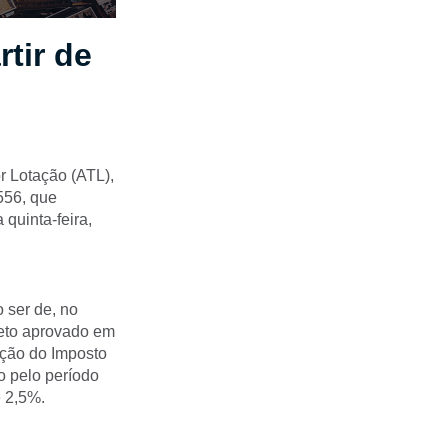
rtir de
 Lotação (ATL),
.556, que
 quinta-feira,
o ser de, no
ojeto aprovado em
enção do Imposto
o pelo período
e 2,5%.