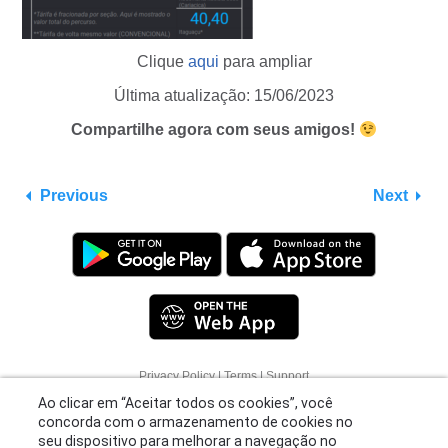
Clique
aqui
para ampliar
Última atualização: 15/06/2023
Compartilhe agora com seus amigos!
Previous
Next
Ao clicar em “Aceitar todos os cookies”, você
Privacy Policy
|
Terms
|
Support
concorda com o armazenamento de cookies no
© 2026 Moovit Updates - All Rights Reserved.
seu dispositivo para melhorar a navegação no
site, analisar o uso do site e ajudar em nossos