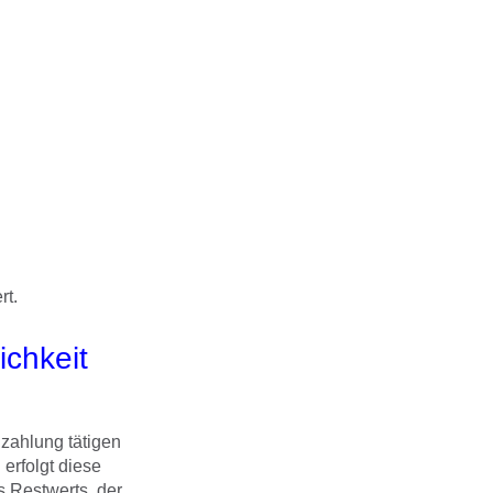
rt.
chkeit
zahlung tätigen
erfolgt diese
s Restwerts, der