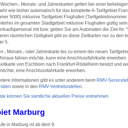
ochen-, Monats- und Jahreskarten gelten bei einer beliebigen
mehr wie bisher automatisch für das komplette A-Tarifgebiet Fran
mmer 5000) inklusive Tarifgebiet Flughafen (Tarifgebietsnumme
eiterhin im gesamten Stadtgebiet inklusive Flughafen gültig sein s
erkaufspersonal mit bzw. geben Sie am Automaten die Ziel-Nr. “
ren räumlichen Gültigkeit gibt es diese Zeitkarten nur zu den 
er 5.
, Monats-, oder Jahreskarte bis zu einem der neuen Tarifgebiet
 hinaus fahren möchte, kann eine Anschlussfahrkarte erwerben.
eitkarte von Eschborn nach Frankfurt-Rödelheim besitzt und wei
 möchte, eine Anschlussfahrkarte erwerben.
itere Informationen gibt es unter anderem beim
RMV-Servicete
nälen
sowie in den
RMV-Vertriebsstellen
.
ste können Sie sämtliche aktuellen Preise entnehmen
iet Marburg
ufe in Marburg ist ab dem 9.