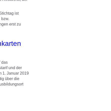
tichtag ist
n bzw.
ngen erst zu
nkarten
f das
arif und der
m 1. Januar 2019
ig über die
usbildungsort