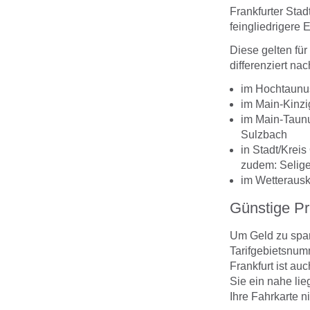
Frankfurter Stad
feingliedrigere 
Diese gelten fü
differenziert nac
im Hochtaunus
im Main-Kinzi
im Main-Taunu
Sulzbach
in Stadt/Krei
zudem: Selig
im Wetterausk
Günstige Pr
Um Geld zu sparen
Tarifgebietsnum
Frankfurt ist a
Sie ein nahe lie
Ihre Fahrkarte ni