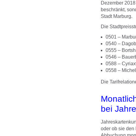
Dezember 2018 n
beschränkt, sond
Stadt Marburg.
Die Stadtpreisstu
0501 – Marbur
0540 – Dagob
0555 – Borts
0546 – Bauerb
0588 – Cyria
0558 – Miche
Die Tarifrelati
Monatlic
bei Jahr
Jahreskartenkun
oder ob sie den 
Abbuchung monat