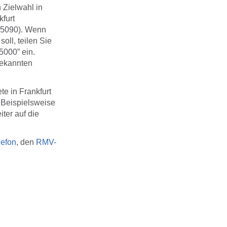
 Zielwahl in
kfurt
r 5090). Wenn
oll, teilen Sie
5000” ein.
bekannten
e in Frankfurt
 Beispielsweise
ter auf die
lefon
, den
RMV-