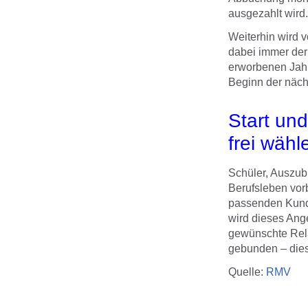
ausgezahlt wird.
Weiterhin wird v
dabei immer der 
erworbenen Jahr
Beginn der nächs
Start un
frei wähl
Schüler, Auszubi
Berufsleben vor
passenden Kunde
wird dieses Ange
gewünschte Rela
gebunden – dies 
Quelle:
RMV