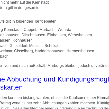
icht mehr auf die Kernstadt
ern gilt in der gesamten
fe gilt in folgenden Tarifgebieten:
g Kernstadt, -Cappel, -Marbach, -Wehrda
ertshausen, Dilschhausen, Elnhausen, Wehrshausen
hausen, Ronhausen
ach, Ginseldorf, Moischt, Schröck
xweimar, Gisselberg, Haddamshausen, Hermershausen
lbach
onen von und nach außerhalb Marburgs bleiben jedoch unverände
he Abbuchung und Kündigungsmögli
eskarten
den konnten bislang wählen, ob sie die Kaufsumme per Einmal
Betrag verteilt über zehn Abbuchungen zahlen möchten. Künftig 
lich. Dies erleichtert bei einer Kündigung die Verrechnung de