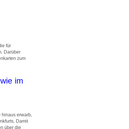
ie für
n. Darüber
enkarten zum
owie im
e hinaus erwarb,
nkfurts. Damit
n über die