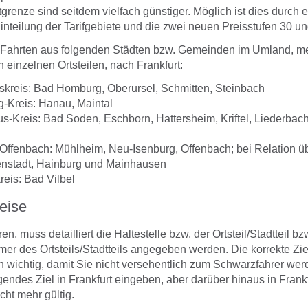
tgrenze sind seitdem vielfach günstiger. Möglich ist dies durch 
Einteilung der Tarifgebiete und die zwei neuen Preisstufen 30 un
r Fahrten aus folgenden Städten bzw. Gemeinden im Umland, me
h einzelnen Ortsteilen, nach Frankfurt:
kreis: Bad Homburg, Oberursel, Schmitten, Steinbach
g-Kreis: Hanau, Maintal
s-Kreis: Bad Soden, Eschborn, Hattersheim, Kriftel, Liederbac
s Offenbach: Mühlheim, Neu-Isenburg, Offenbach; bei Relation 
enstadt, Hainburg und Mainhausen
reis: Bad Vilbel
eise
, muss detailliert die Haltestelle bzw. der Ortsteil/Stadtteil bz
mer des Ortsteils/Stadtteils angegeben werden. Die korrekte Zi
uch wichtig, damit Sie nicht versehentlich zum Schwarzfahrer w
gendes Ziel in Frankfurt eingeben, aber darüber hinaus in Frankfu
cht mehr gültig.