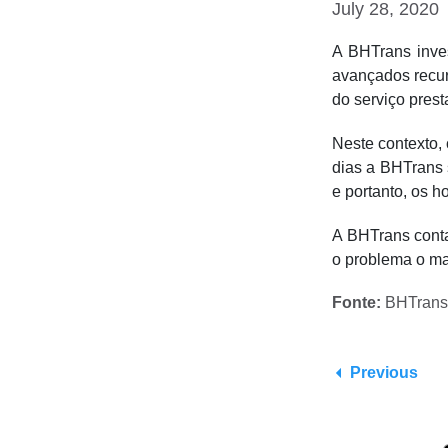
July 28, 2020
A BHTrans inve
avançados recur
do serviço pres
Neste contexto,
dias a BHTrans 
e portanto, os h
A BHTrans conta
o problema o ma
Fonte:
BHTrans
Previous