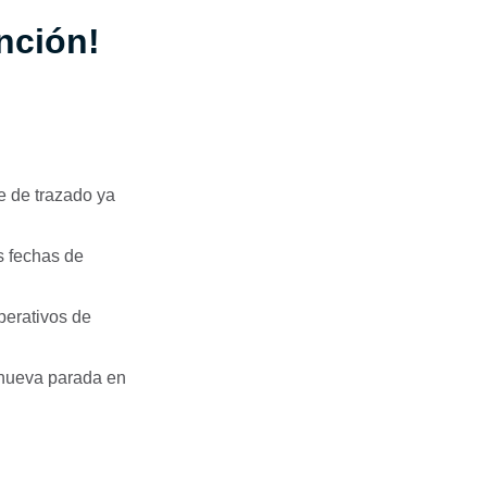
nción!
e de trazado ya
as fechas de
perativos de
 nueva parada en