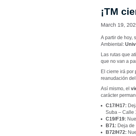
¡TM cie
March 19, 20
A partir de hoy,
Ambiental:
Univ
Las rutas que a
que no van a par
El cierre irá po
reanudación del 
Así mismo, el
vi
carácter perman
C17/H17:
Deja
Suba – Calle
C19/F19:
Nuev
B71:
Deja de 
B72/H72:
Nue