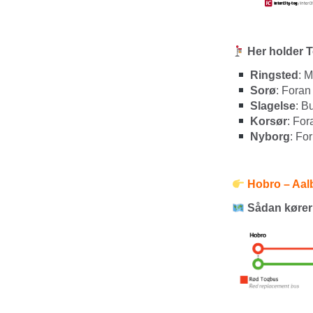
Her holder 
Ringsted
: 
Sorø
: Foran
Slagelse
: B
Korsør
: For
Nyborg
: Fo
Hobro – Aalbo
Sådan kører