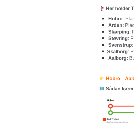
Her holder 
Hobro:
Plad
Arden:
Plad
Skørping:
P
Støvring:
Pl
Svenstrup:
Skalborg:
Pl
Aalborg:
Bu
Hobro – Aalbo
Sådan kører T