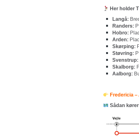
Her holder 
Langå:
Bre
Randers:
P
Hobro:
Plad
Arden:
Plad
Skørping:
P
Støvring:
Pl
Svenstrup:
Skalborg:
P
Aalborg:
Bu
Fredericia – 
Sådan kører