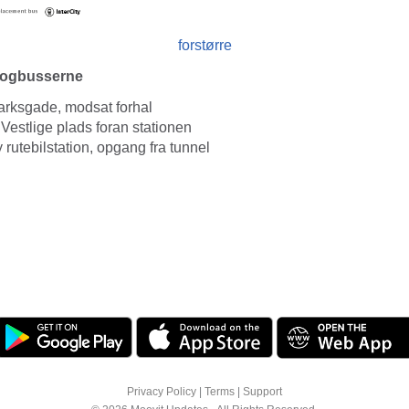
forstørre
Togbusserne
rksgade, modsat forhal
Vestlige plads foran stationen
 rutebilstation, opgang fra tunnel
Privacy Policy
|
Terms
|
Support