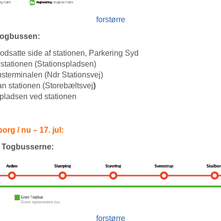
forstørre
Togbussen:
Modsatte side af stationen, Parkering Syd
 stationen (Stationspladsen)
usterminalen (Ndr Stationsvej)
an stationen (Storebæltsvej
)
rpladsen ved stationen
rg / nu – 17. jul:
 Togbusserne:
forstørre