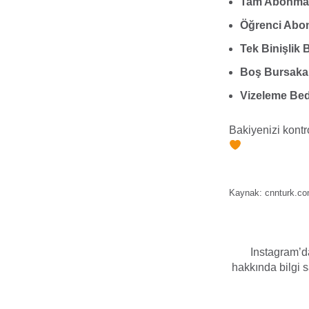
Tam Abonman 
Öğrenci Abo
Tek Binişlik B
Boş Bursakar
Vizeleme Bed
Bakiyenizi kontr
Kaynak: cnnturk.c
Instagram’da
hakkında bilgi sa