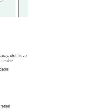
saray, otobüs ve
lacaktır.
dadır:
etleri