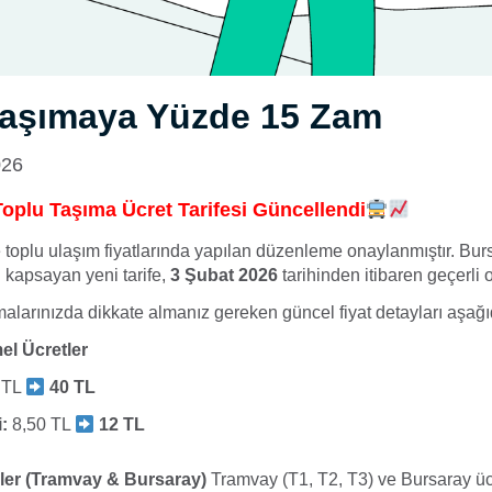
Taşımaya Yüzde 15 Zam
026
oplu Taşıma Ücret Tarifesi Güncellendi
toplu ulaşım fiyatlarında yapılan düzenleme onaylanmıştır. Bur
ı kapsayan yeni tarife,
3 Şubat 2026
tarihinden itibaren geçerli o
alarınızda dikkate almanız gereken güncel fiyat detayları aşağı
el Ücretler
 TL
40 TL
:
8,50 TL
12 TL
ler (Tramvay & Bursaray)
Tramvay (T1, T2, T3) ve Bursaray ücr