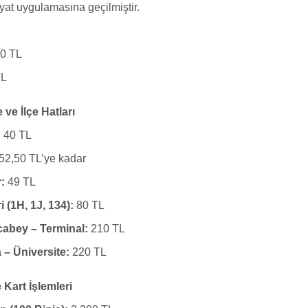
iyat uygulamasına geçilmiştir.
0 TL
TL
ve İlçe Hatları
:
40 TL
52,50 TL’ye kadar
:
49 TL
 (1H, 1J, 134):
80 TL
cabey – Terminal:
210 TL
– Üniversite:
220 TL
art İşlemleri