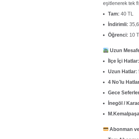
eşitlenerek tek f
Tam:
40 TL
İndirimli:
35,6
Öğrenci:
10 
Uzun Mesafe 
İlçe İçi Hatlar
Uzun Hatlar:
4 No’lu Hatlar
Gece Seferleri
İnegöl / Kara
M.Kemalpaşa 
Abonman ve K