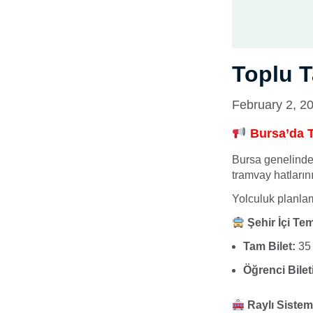
Toplu 
February 2, 2
Bursa’da T
Bursa genelinde 
tramvay hatların
Yolculuk planlam
Şehir İçi Tem
Tam Bilet:
35
Öğrenci Bileti
Raylı Sistem