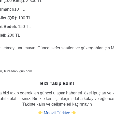
(100 Biniş):
3.300 TL
nman:
910 TL
ilet (QR):
100 TL
t Bedeli:
150 TL
eli:
200 TL
ol etmeyi unutmayın. Güncel sefer saatleri ve güzergahlar için M
om, bursadabugun.com
Bizi Takip Edin!
 bizi takip ederek, en güncel ulaşım haberleri, özel ipuçları v
hibi olabilirsiniz. Birlikte kent içi ulaşımı daha kolay ve eğlence
Takipte kalın ve gelişmeleri kaçırmayın
Moovit Türkiye