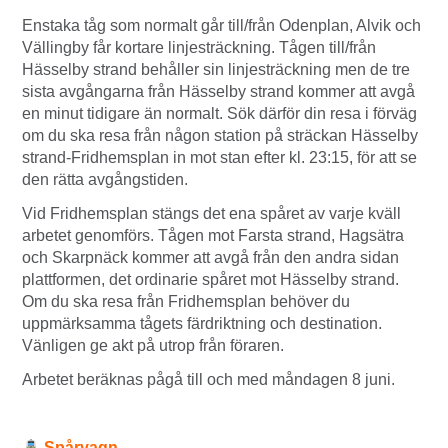
Enstaka tåg som normalt går till/från Odenplan, Alvik och
Vällingby får kortare linjesträckning. Tågen till/från
Hässelby strand behåller sin linjesträckning men de tre
sista avgångarna från Hässelby strand kommer att avgå
en minut tidigare än normalt. Sök därför din resa i förväg
om du ska resa från någon station på sträckan Hässelby
strand-Fridhemsplan in mot stan efter kl. 23:15, för att se
den rätta avgångstiden.
Vid Fridhemsplan stängs det ena spåret av varje kväll
arbetet genomförs. Tågen mot Farsta strand, Hagsätra
och Skarpnäck kommer att avgå från den andra sidan
plattformen, det ordinarie spåret mot Hässelby strand.
Om du ska resa från Fridhemsplan behöver du
uppmärksamma tågets färdriktning och destination.
Vänligen ge akt på utrop från föraren.
Arbetet beräknas pågå till och med måndagen 8 juni.
Spårvagn