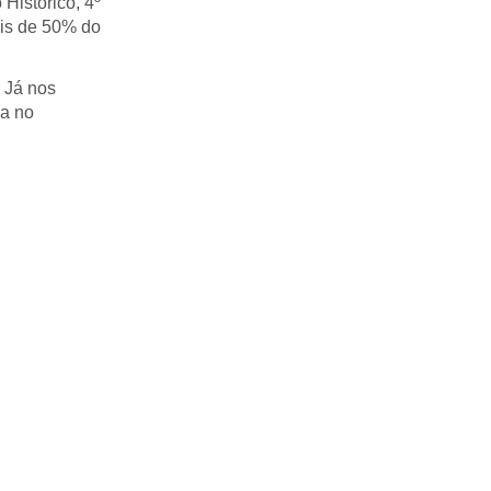
Histórico, 4º
ais de 50% do
. Já nos
ca no