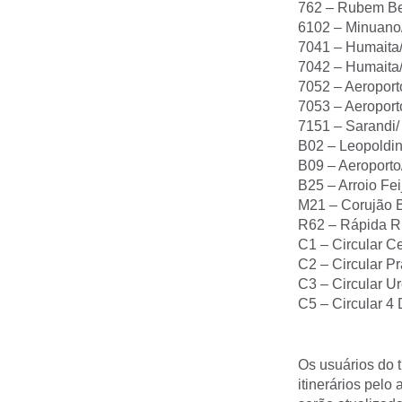
762 – Rubem Be
6102 – Minuano/
7041 – Humaita
7042 – Humaita
7052 – Aeroport
7053 – Aeropor
7151 – Sarandi/ 
B02 – Leopoldina
B09 – Aeroporto/
B25 – Arroio Fe
M21 – Corujão Ba
R62 – Rápida R
C1 – Circular C
C2 – Circular P
C3 – Circular U
C5 – Circular 4 
Os usuários do 
itinerários pel