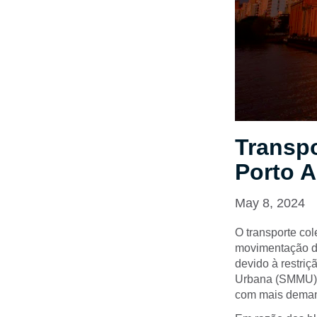
Transpo
Porto A
May 8, 2024
O transporte cole
movimentação da
devido à restriç
Urbana (SMMU) e
com mais deman