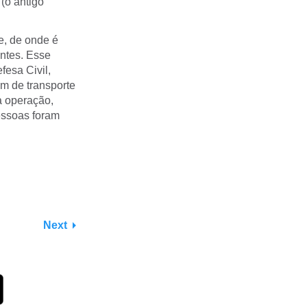
(o antigo
, de onde é
ntes. Esse
fesa Civil,
em de transporte
ta operação,
essoas foram
Next