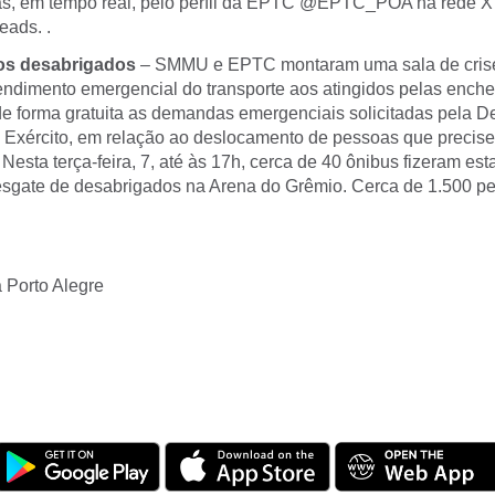
as, em tempo real, pelo perfil da EPTC @EPTC_POA na rede X 
eads. .
os desabrigados
– SMMU e EPTC montaram uma sala de crise
endimento emergencial do transporte aos atingidos pelas enche
e forma gratuita as demandas emergenciais solicitadas pela De
 e Exército, em relação ao deslocamento de pessoas que precis
 Nesta terça-feira, 7, até às 17h, cerca de 40 ônibus fizeram es
sgate de desabrigados na Arena do Grêmio. Cerca de 1.500 p
a Porto Alegre