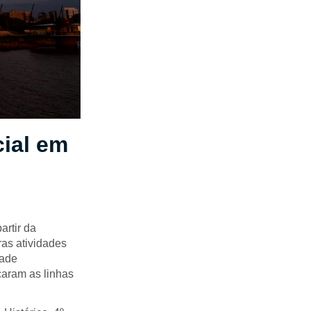
cial em
artir da
as atividades
dade
aram as linhas