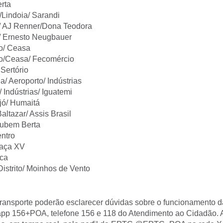
rta
Lindoia/ Sarandi
/ AJ Renner/Dona Teodora
/ Ernesto Neugbauer
o/ Ceasa
to/Ceasa/ Fecomércio
Sertório
/ Aeroporto/ Indústrias
 Indústrias/ Iguatemi
ijó/ Humaitá
ltazar/ Assis Brasil
ubem Berta
entro
raça XV
rca
Distrito/ Moinhos de Vento
transporte poderão esclarecer dúvidas sobre o funcionamento d
o app 156+POA, telefone 156 e 118 do Atendimento ao Cidadão.