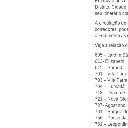
Em razão dos bl
Distrito, Cidad
seu itinerário c
A circulação de 
corredores, pode
atendimento às 
Veja a relação d
605 – Jardim S
613- Elizabeth
615 – Sarandi
701 – Vila Farra
703 – Vila Farr
704 – Humaitá
718 – Ilha da Pi
721 – Nova Gle
727- Agostinho
731 – Parque d
756 – Passo da
761 – Leopoldi