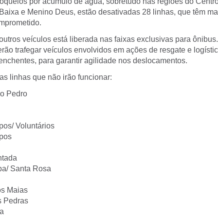
oqueios por acúmulo de água, sobretudo nas regiões do Centro 
e Baixa e Menino Deus, estão desativadas 28 linhas, que têm m
omprometido.
outros veículos está liberada nas faixas exclusivas para ônibus
rão trafegar veículos envolvidos em ações de resgate e logísti
enchentes, para garantir agilidade nos deslocamentos.
as linhas que não irão funcionar:
ão Pedro
pos/ Voluntários
apos
ntada
ba/ Santa Rosa
os Maias
s Pedras
na