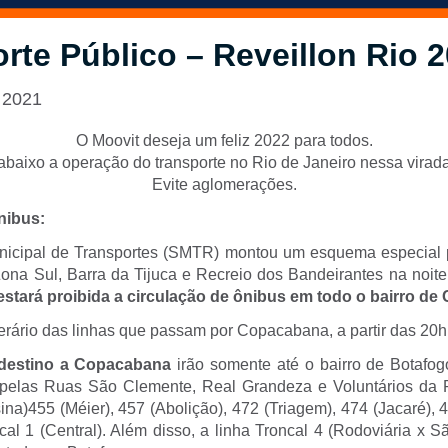
rte Público – Reveillon Rio 
 2021
O Moovit deseja um feliz 2022 para todos.
abaixo a operação do transporte no Rio de Janeiro nessa virad
Evite aglomerações.
nibus:
unicipal de Transportes (SMTR) montou um esquema especial 
ona Sul, Barra da Tijuca e Recreio dos Bandeirantes na noite
 estará proibida a circulação de ônibus em todo o bairro d
erário das linhas que passam por Copacabana, a partir das 20h
destino a Copacabana
irão somente até o bairro de Botafog
 pelas Ruas São Clemente, Real Grandeza e Voluntários da P
na)455 (Méier), 457 (Abolição), 472 (Triagem), 474 (Jacaré), 
cal 1 (Central). Além disso, a linha Troncal 4 (Rodoviária x S