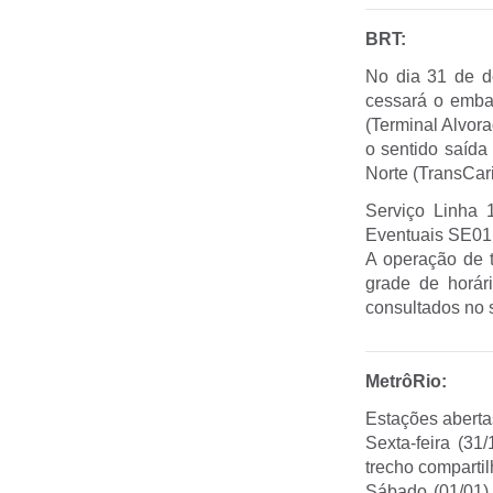
BRT:
No dia 31 de d
cessará o emba
(Terminal Alvora
o sentido saída
Norte (TransCar
Serviço Linha 
Eventuais SE01 
A operação de t
grade de horár
consultados no 
MetrôRio:
Estações aberta
Sexta-feira (31
trecho compartil
Sábado (01/01) 