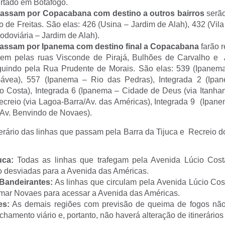
urtado em Botafogo.
assam por Copacabana com destino a outros bairros
serão
 de Freitas. São elas: 426 (Usina – Jardim de Alah), 432 (Vila
odoviária – Jardim de Alah).
assam por Ipanema com destino final a Copacabana
farão r
igem pelas ruas Visconde de Pirajá, Bulhões de Carvalho e
eguindo pela Rua Prudente de Morais. São elas: 539 (Ipanem
ávea), 557 (Ipanema – Rio das Pedras), Integrada 2 (Ipa
o Costa), Integrada 6 (Ipanema – Cidade de Deus (via Itanhan
creio (via Lagoa-Barra/Av. das Américas), Integrada 9 (Ipane
Av. Benvindo de Novaes).
erário das linhas que passam pela Barra da Tijuca e Recreio d
uca:
Todas as linhas que trafegam pela Avenida Lúcio Co
o desviadas para a Avenida das Américas.
Bandeirantes:
As linhas que circulam pela Avenida Lúcio Cos
mar Novaes para acessar a Avenida das Américas.
es:
As demais regiões com previsão de queima de fogos nã
chamento viário e, portanto, não haverá alteração de itinerários