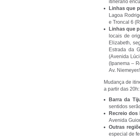
itinerário enc
Linhas que p
Lagoa Rodrigo
e Troncal 6 (R
Linhas que p
locais de or
Elizabeth, s
Estrada da G
(Avenida Lúci
(Ipanema – Re
Av. Niemeyer/
Mudança de itin
a partir das 20h:
Barra da Tij
sentidos serã
Recreio dos 
Avenida Guio
Outras regiõ
especial de fe