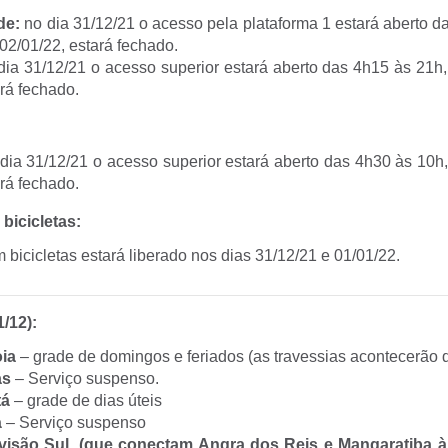
de:
no dia 31/12/21 o acesso pela plataforma 1 estará aberto d
02/01/22, estará fechado.
ia 31/12/21 o acesso superior estará aberto das 4h15 às 21h,
ará fechado.
dia 31/12/21 o acesso superior estará aberto das 4h30 às 10h,
ará fechado.
icicletas:
bicicletas estará liberado nos dias 31/12/21 e 01/01/22.
/12):
oia
– grade de domingos e feriados (as travessias acontecerão 
as
– Serviço suspenso.
tá
– grade de dias úteis
á
– Serviço suspenso
visão Sul, (que conectam Angra dos Reis e Mangaratiba à