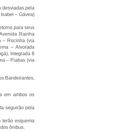
 desviadas pela
 Isabel – Gávea)
etorno para seus
 Avenida Rainha
a – Rocinha (via
nema – Alvorada
gá), Integrada 8
ma – Piabas (via
os Bandeirantes,
sta em ambos os
ta seguirão pela
o terão esquema
 dos ônibus.