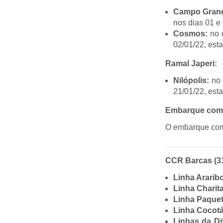
Campo Gran
nos dias 01 e 
Cosmos:
no d
02/01/22, est
Ramal Japeri:
Nilópolis:
no 
21/01/22, est
Embarque com b
O embarque com 
CCR Barcas (31
Linha Ararib
Linha Charit
Linha Paque
Linha Cocot
Linhas da Di