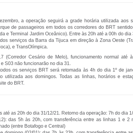
ezembro, a operação seguirá a grade horária utilizada aos 
rque de passageiros em todos os corredores do BRT sentido 
da e Terminal Jardim Oceânico). Entre às 20h até a 00h do dia
 dos serviços da Barra da Tijuca em direção à Zona Oeste (T
ioca), e TransOlímpica.
17 (Corredor Cesário de Melo), funcionamento normal até à
e S03 não funcionarão no dia 31.
odos os serviços BRT será retomada às 4h do dia 1º de jan
io utilizada aos domingos. Todas as linhas, horários e est
site do BRT.
s até as 20h do dia 31/12/21. Retorno da operação: 7h do dia 1
/12): das 5h às 20h, com transferência entre as linhas 1 e 2
hado (entre Botafogo e Central)
e domingo (02/01): das 7h às 23h, com transferência entre as