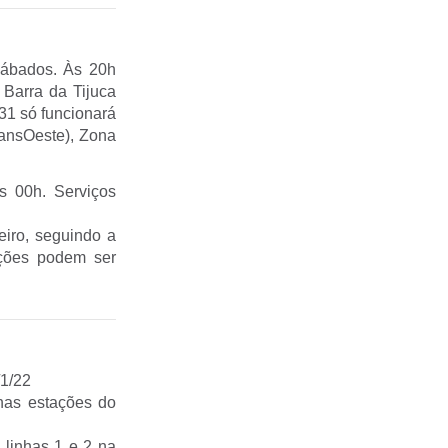
sábados. Às 20h
Barra da Tijuca
 31 só funcionará
ransOeste), Zona
s 00h. Serviços
eiro, seguindo a
ações podem ser
/1/22
 nas estações do
 linhas 1 e 2 na