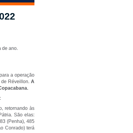
2022
a de ano.
para a operação
 de Réveillon.
A
e Copacabana.
:
o, retornando às
átria. São elas:
483 (Penha), 485
ão Conrado) terá