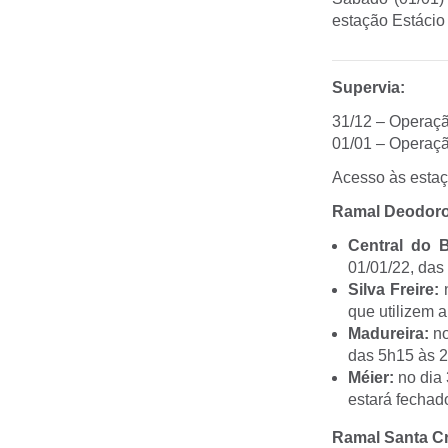
estação Estácio
Supervia:
31/12 – Operaçã
01/01 – Operaçã
Acesso às esta
Ramal Deodoro
Central do B
01/01/22, das
Silva Freire:
n
que utilizem a
Madureira:
no
das 5h15 às 2
Méier:
no dia 
estará fechad
Ramal Santa C