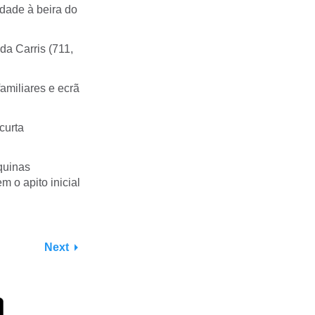
idade à beira do
da Carris (711,
amiliares e ecrã
curta
quinas
 o apito inicial
Next