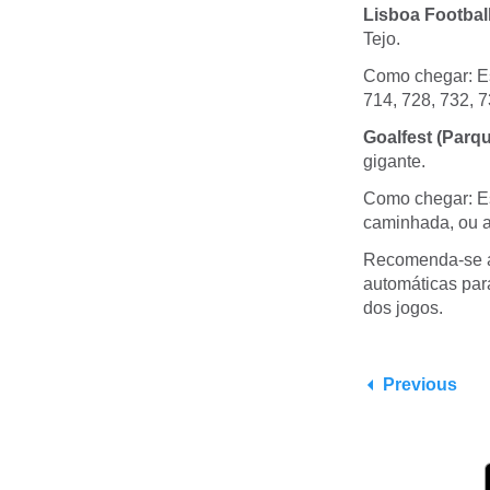
Lisboa Football
Tejo.
Como chegar: Es
714, 728, 732, 7
Goalfest (Parqu
gigante.
Como chegar: Es
caminhada, ou au
Recomenda-se a
automáticas para
dos jogos.
Previous