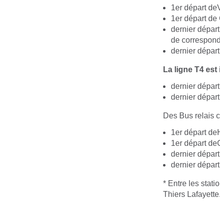
1er départ deV
1er départ de 
dernier départ
de correspond
dernier départ
La ligne T4 est
dernier dépar
dernier dépar
Des Bus relais c
1er départ deH
1er départ de
dernier dépar
dernier départ
* Entre les stati
Thiers Lafayette