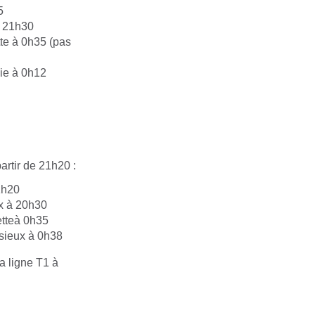
5
à 21h30
tte à 0h35 (pas
oie à 0h12
artir de 21h20 :
1h20
ux à 20h30
etteà 0h35
ssieux à 0h38
la ligne T1 à